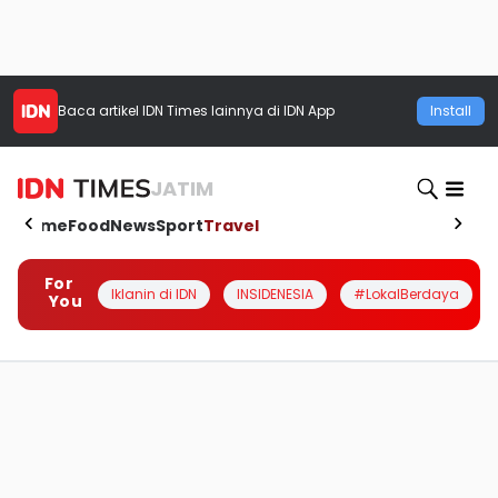
Baca artikel
IDN Times
lainnya di IDN App
Install
JATIM
Home
Food
News
Sport
Travel
For
Iklanin di IDN
INSIDENESIA
#LokalBerdaya
You