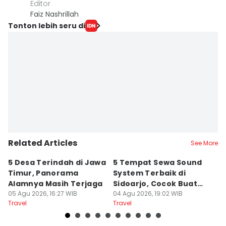
Editor
Faiz Nashrillah
Tonton lebih seru di
Related Articles
See More
5 Desa Terindah di Jawa
5 Tempat Sewa Sound
7 
Timur, Panorama
System Terbaik di
P
Alamnya Masih Terjaga
Sidoarjo, Cocok Buat
M
05 Agu 2026, 16:27 WIB
Agustusan
04 Agu 2026, 19:02 WIB
A
04
Travel
Travel
Tr