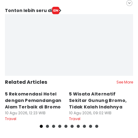
Editor
Tonton lebih seru di
Faiz Nashrillah
Editor
Zumrotul Abidin
Related Articles
See More
5 Rekomendasi Hotel
5 Wisata Alternatif
1
dengan Pemandangan
Sekitar Gunung Bromo,
S
Alam Terbaik di Bromo
Tidak Kalah Indahnya
P
10 Agu 2026, 12:23 WIB
10 Agu 2026, 09:02 WIB
C
10
Travel
Travel
Tr