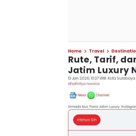
Home
Travel
Destinati
Rute, Tarif, d
Jatim Luxury
13 Jan 2026, 10:37 WIB
Kota Surabaya
dhafintya noorca
News
Channel
Armada bus Trans Jatim Luxury. Instagra
Intinya Sih