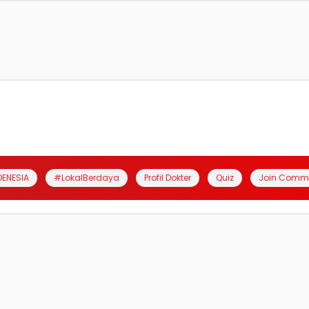
DENESIA
#LokalBerdaya
Profil Dokter
Quiz
Join Comm