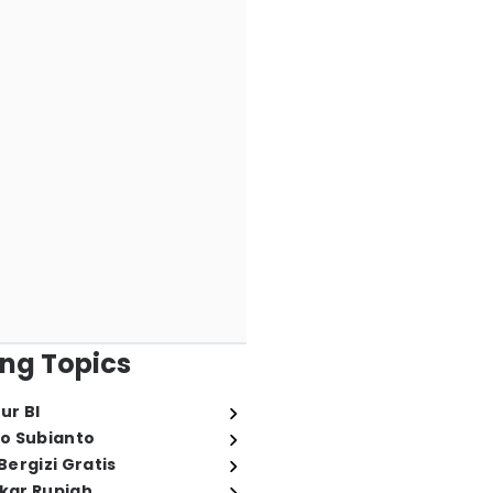
ng Topics
ur BI
o Subianto
ergizi Gratis
ukar Rupiah