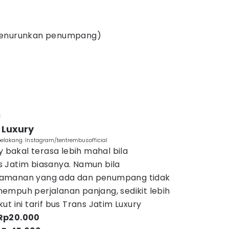
menurunkan penumpang)
g
m Luxury
elakang. Instagram/tentrembusofficial
y bakal terasa lebih mahal bila
 Jatim biasanya. Namun bila
yamanan yang ada dan penumpang tidak
empuh perjalanan panjang, sedikit lebih
t ini tarif bus Trans Jatim Luxury
 Rp20.000