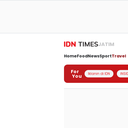
JATIM
Home
Food
News
Sport
Travel
For
Iklanin di IDN
INSI
You