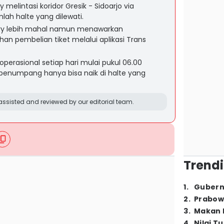
 melintasi koridor Gresik - Sidoarjo via
lah halte yang dilewati.
xury lebih mahal namun menawarkan
 pembelian tiket melalui aplikasi Trans
operasional setiap hari mulai pukul 06.00
penumpang hanya bisa naik di halte yang
ssisted and reviewed by our editorial team.
Trendi
1
.
Gubern
2
.
Prabow
3
.
Makan B
4
.
Nilai T