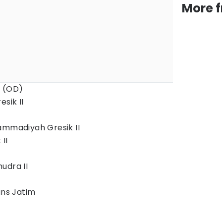
More 
r (OD)
sik II
ammadiyah Gresik II
II
udra II
ans Jatim