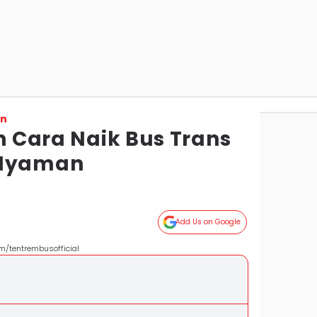
on
an Cara Naik Bus Trans
 Nyaman
Add Us on Google
m/tentrembusofficial