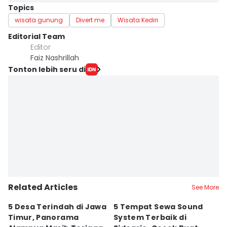
Topics
wisata gunung
Divert me
Wisata Kediri
Editorial Team
Editor
Faiz Nashrillah
Tonton lebih seru di
Related Articles
See More
5 Desa Terindah di Jawa
5 Tempat Sewa Sound
7 
Timur, Panorama
System Terbaik di
P