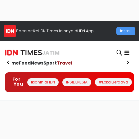
Baca artikel
IDN Times
lainnya di IDN App
Install
JATIM
Home
Food
News
Sport
Travel
For
Iklanin di IDN
INSIDENESIA
#LokalBerdaya
You