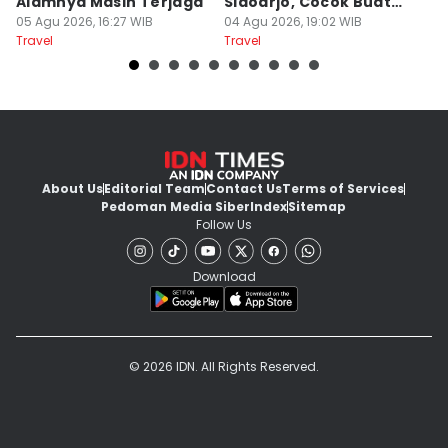
Alamnya Masih Terjaga
Sidoarjo, Cocok Buat
M
05 Agu 2026, 16:27 WIB
Agustusan
04 Agu 2026, 19:02 WIB
A
04
Travel
Travel
Tr
About Us
Editorial Team
Contact Us
Terms of Services
Pedoman Media Siber
Index
Sitemap
Follow Us
Download
© 2026 IDN. All Rights Reserved.