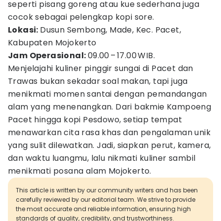
seperti pisang goreng atau kue sederhana juga
cocok sebagai pelengkap kopi sore.
Lokasi:
Dusun Sembong, Made, Kec. Pacet,
Kabupaten Mojokerto
Jam Operasional:
09.00 – 17.00 WIB.
Menjelajahi kuliner pinggir sungai di Pacet dan
Trawas bukan sekadar soal makan, tapi juga
menikmati momen santai dengan pemandangan
alam yang menenangkan. Dari bakmie Kampoeng
Pacet hingga kopi Pesdowo, setiap tempat
menawarkan cita rasa khas dan pengalaman unik
yang sulit dilewatkan. Jadi, siapkan perut, kamera,
dan waktu luangmu, lalu nikmati kuliner sambil
menikmati posana alam Mojokerto.
This article is written by our community writers and has been
carefully reviewed by our editorial team. We strive to provide
the most accurate and reliable information, ensuring high
standards of quality, credibility, and trustworthiness.