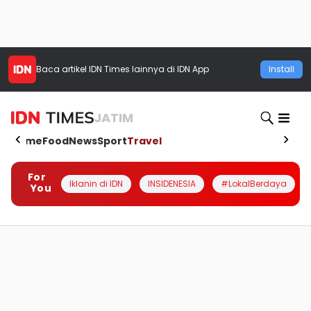
Baca artikel
IDN Times
lainnya di IDN App
Install
JATIM
Home
Food
News
Sport
Travel
For
Iklanin di IDN
INSIDENESIA
#LokalBerdaya
You