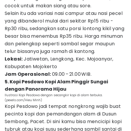
cocok untuk makan siang atau sore.
Selain itu ada variasi nasi campur atau nasi pecel
yang dibanderol mulai dari sekitar Rp15 ribu -
Rp30 ribu, sedangkan satu porsi lontong kikil yang
besar bisa menembus Rp35 ribu. Harga minuman
dan pelengkap seperti sambal segar maupun
telur biasanya juga ramah di kantong.
Lokasi:
Jatiwetan, Lengkong, Kec. Mojoanyar,
Kabupaten Mojokerto
Jam Operasional:
09.00 – 21.00 WIB.
5. Kopi Pesdowo Kopi Alam Pinggir Sungai
dengan Panorama Hijau
Ilustrasi Kopi Pesdowo dengan secangkir kopi di alam terbuka.
(pexels.com/Hieu Minh)
Kopi Pesdowo jadi tempat nongkrong wajib buat
pecinta kopi dan pemandangan alam di Dusun
Sembong, Pacet. Di sini kamu bisa mencicipi kopi
tubruk atau kopi susu sederhana sambil santai di