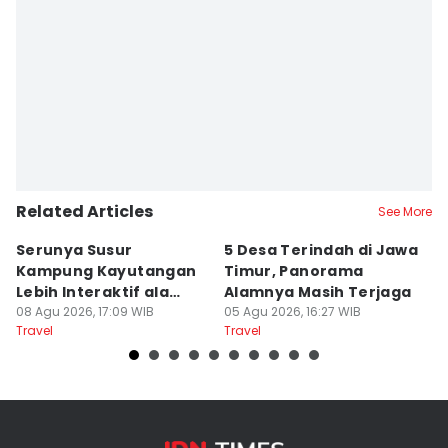
Editor
Faiz Nashrillah
Related Articles
See More
Serunya Susur
5 Desa Terindah di Jawa
5
Kampung Kayutangan
Timur, Panorama
S
Lebih Interaktif ala
Alamnya Masih Terjaga
S
Kelana Race
08 Agu 2026, 17:09 WIB
05 Agu 2026, 16:27 WIB
A
04
Travel
Travel
Tr