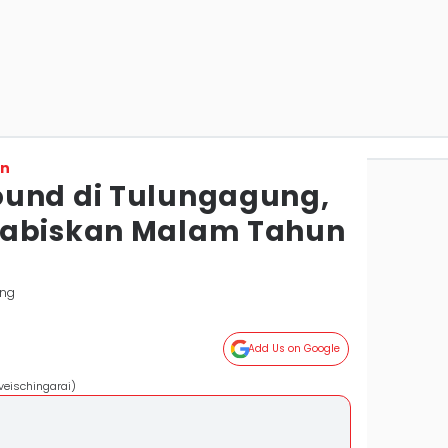
on
ound di Tulungagung,
Habiskan Malam Tahun
ung
Add Us on Google
veischingarai)