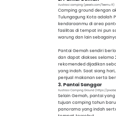
ilustrasi camping (pexels.com/Teemu R)
Camping ground dengan ak
Tulungagung Kota adalah 
kendaraanmu di area pantai 
fasilitas di tempat ini pun 
warung dan lain sebagainy
Pantai Gemah sendiri berl
dan dapat diakses selama 
rekomended dijadikan seba
yang indah. Saat siang ha
penjual makanan serta be
3. Pantai Sanggar
Ilustrasi Camping Ground (https://pixa
Selain Gemah, pantai yang
tujuan camping tahun baru 
panorama yang indah serta b
tempat tersebut.