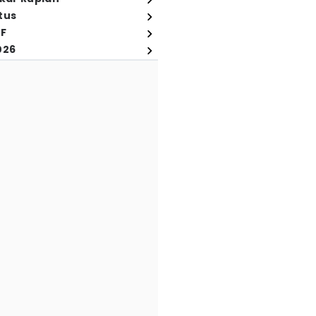
tus
FF
026