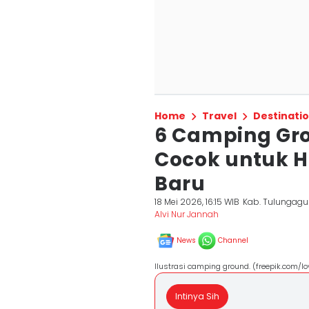
Home
Travel
Destinati
6 Camping Gr
Cocok untuk 
Baru
18 Mei 2026, 16:15 WIB
Kab. Tulungag
Alvi Nur Jannah
News
Channel
Ilustrasi camping ground. (freepik.com/lo
Intinya Sih