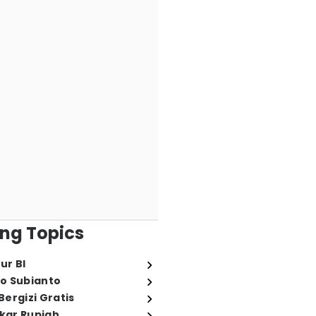
ng Topics
ur BI
o Subianto
ergizi Gratis
ukar Rupiah