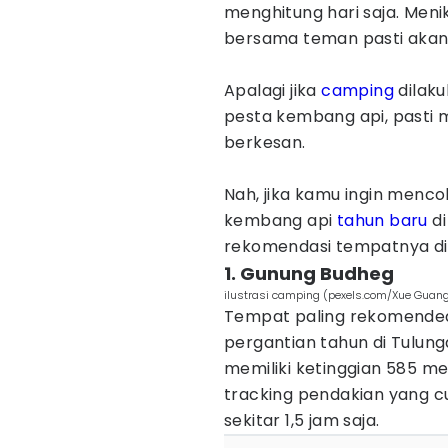
menghitung hari saja. Men
bersama teman pasti aka
Apalagi jika
camping
dilaku
pesta kembang api, pasti
berkesan.
Nah, jika kamu ingin menc
kembang api
tahun baru
di
rekomendasi tempatnya d
1. Gunung Budheg
ilustrasi camping (pexels.com/Xue Guang
Tempat paling rekomended
pergantian tahun di Tulun
memiliki ketinggian 585 m
tracking pendakian yang 
sekitar 1,5 jam saja.