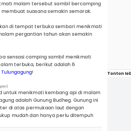
ikmati malam tersebut sambil bercamping
n membuat suasana semakin semarak.
kan di tempat terbuka sembari menikmati
 malam pergantian tahun akan semakin
oba sensasi camping sambil menikmati
 alam terbuka, berikut adalah 6
i
Tulungagung
!
Tonton leb
jian)
 untuk menikmati kembang api di malam
gagung adalah Gunung Budheg. Gunung ini
eter di atas permukaan laut dengan
cukup mudah dan hanya perlu ditempuh