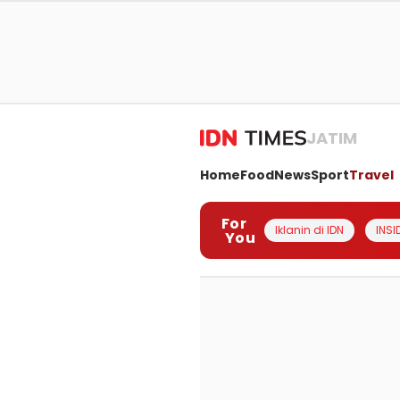
JATIM
Home
Food
News
Sport
Travel
For
Iklanin di IDN
INSI
You