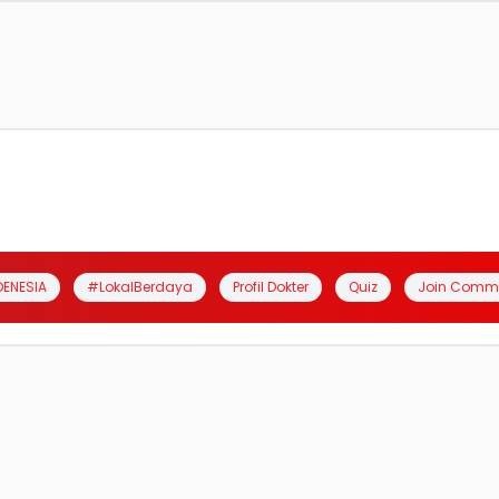
DENESIA
#LokalBerdaya
Profil Dokter
Quiz
Join Comm