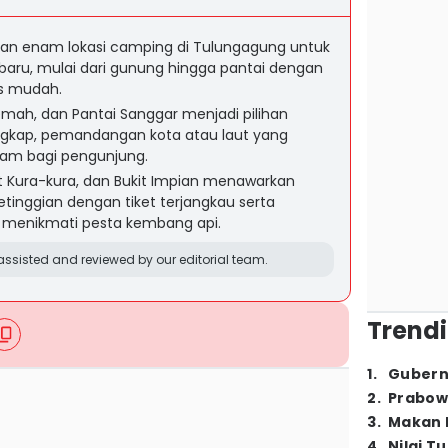
ikan enam lokasi camping di Tulungagung untuk
ru, mulai dari gunung hingga pantai dengan
s mudah.
mah, dan Pantai Sanggar menjadi pilihan
lengkap, pemandangan kota atau laut yang
jam bagi pengunjung.
t Kura-kura, dan Bukit Impian menawarkan
inggian dengan tiket terjangkau serta
 menikmati pesta kembang api.
ssisted and reviewed by our editorial team.
Trendi
1
.
Gubern
2
.
Prabow
3
.
Makan B
4
.
Nilai T