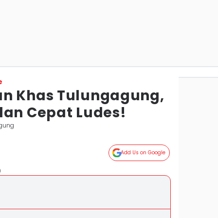
e
an Khas Tulungagung,
dan Cepat Ludes!
agung
Add Us on Google
)