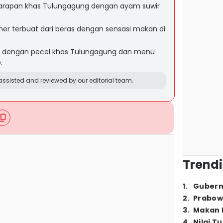
 sarapan khas Tulungagung dengan ayam suwir
iner terbuat dari beras dengan sensasi makan di
si dengan pecel khas Tulungagung dan menu
.
ssisted and reviewed by our editorial team.
Trendi
1
.
Gubern
2
.
Prabow
3
.
Makan B
4
.
Nilai T