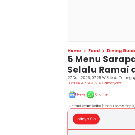
Home
Food
Dining Guid
5 Menu Sarap
Selalu Ramai 
27 Des 2025, 07:25 WIB
Kab. Tulung
EGYDIA ARTAMEVIA Damayanti
News
Channel
ilustrasi Ayam lodho (freepik.com/freepik
Intinya Sih