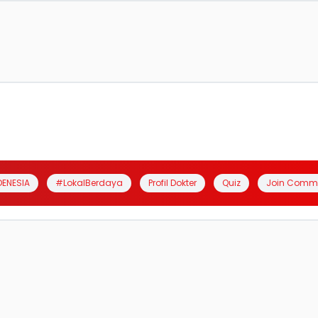
DENESIA
#LokalBerdaya
Profil Dokter
Quiz
Join Comm