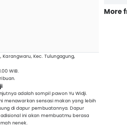
More 
, Karangwaru, Kec. Tulungagung,
1.00 WIB.
ribuan.
i
jutnya adalah sompil pawon Yu Widji.
ni menawarkan sensasi makan yang lebih
gsung di dapur pembuatannya. Dapur
adisional ini akan membuatmu berasa
umah nenek.