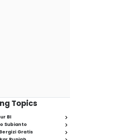
ng Topics
ur BI
o Subianto
ergizi Gratis
ukar Rupiah