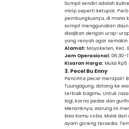
Sompil sendiri adalah kulin
mirip seperti ketupat. Per
pembungkusnya, di mana k
sompil menggunakan daun p
disajikan dengan urap-urap
yang renyah agar semakin l
Alamat:
Moyoketen, Kec. B
Jam Operasional:
06.30-1
Kisaran Harga:
Mulai Rp5 
3. Pecel Bu Enny
Pencinta pecel merapat! B
Tuungagung, datang ke waru
terbaik bagimu. Untuk ras
lagi, karna pedas dan gurih
Menariknya, warung ini m
bisa kamu coba. Mulai dari n
ayam goreng tersedia. Te