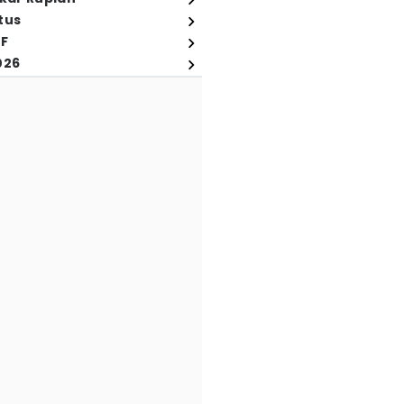
tus
FF
026