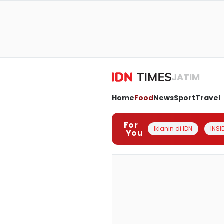
JATIM
Home
Food
News
Sport
Travel
For
Iklanin di IDN
INSI
You