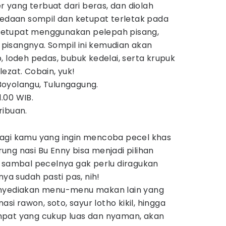
er yang terbuat dari beras, dan diolah
bedaan sompil dan ketupat terletak pada
etupat menggunakan pelepah pisang,
isangnya. Sompil ini kemudian akan
, lodeh pedas, bubuk kedelai, serta krupuk
ezat. Cobain, yuk!
oyolangu, Tulungagung.
1.00 WIB.
ribuan.
agi kamu yang ingin mencoba pecel khas
ng nasi Bu Enny bisa menjadi pilihan
a sambal pecelnya gak perlu diragukan
nya sudah pasti pas, nih!
enyediakan menu-menu makan lain yang
asi rawon, soto, sayur lotho kikil, hingga
mpat yang cukup luas dan nyaman, akan