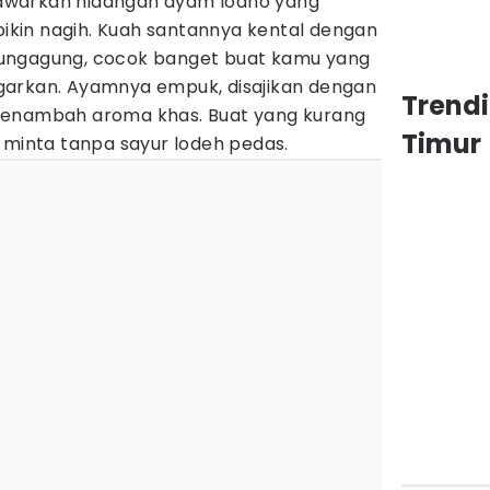
awarkan hidangan ayam lodho yang
 bikin nagih. Kuah santannya kental dengan
ungagung, cocok banget buat kamu yang
garkan. Ayamnya empuk, disajikan dengan
Trend
menambah aroma khas. Buat yang kurang
Timur
 minta tanpa sayur lodeh pedas.