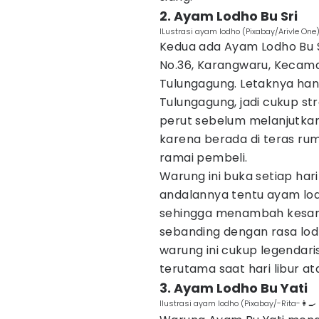
2. Ayam Lodho Bu Sri
ILustrasi ayam lodho (Pixabay/Arivle One
Kedua ada Ayam Lodho Bu Sr
No.36, Karangwaru, Kecam
Tulungagung. Letaknya hanya
Tulungagung, jadi cukup st
perut sebelum melanjutka
karena berada di teras ru
ramai pembeli.
Warung ini buka setiap hari
andalannya tentu ayam lod
sehingga menambah kesan t
sebanding dengan rasa lod
warung ini cukup legendari
terutama saat hari libur a
3. Ayam Lodho Bu Yati
Ilustrasi ayam lodho (Pixabay/-Rita-👩‍🍳