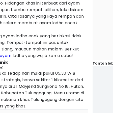
. Hidangan khas ini terbuat dari ayam
an bumbu rempah pilihan, lalu disiram
urih. Cita rasanya yang kaya rempah dan
 selera membuat ayam lodho cocok
 ayam lodho enak yang berlokasi tidak
ung. Tempat-tempat ini pas untuk
 siang, maupun makan malam. Berikut
r ayam
lodho yang wajib kamu coba!
anik
Tonton leb
et)
ka setiap hari mulai pukul 05.30 WIB
 strategis, hanya sekitar 1 kilometer dari
nya di Jl. Mayjend Sungkono No.18, Hutan,
, Kabupaten Tulungagung. Menu utama di
o, makanan khas Tulungagung dengan cita
as yang khas.