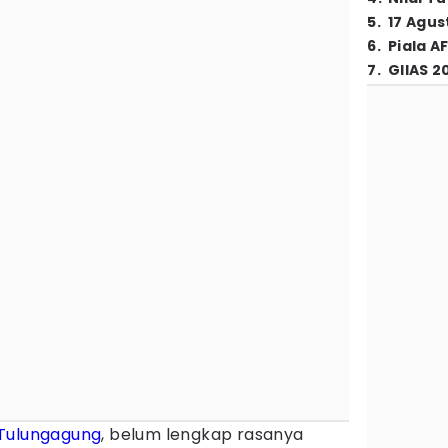
5
.
17 Agus
6
.
Piala A
7
.
GIIAS 2
Tulungagung
, belum lengkap rasanya