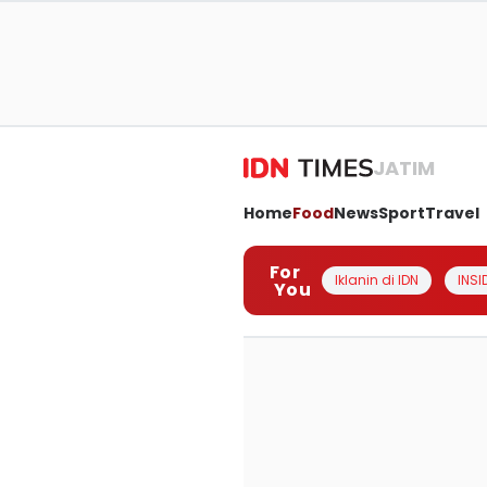
JATIM
Home
Food
News
Sport
Travel
For
Iklanin di IDN
INSI
You