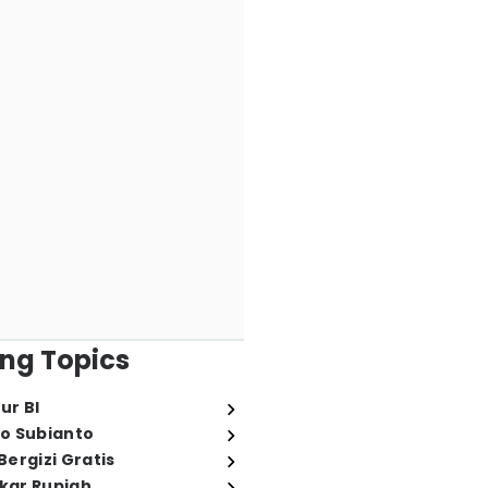
ng Topics
ur BI
o Subianto
ergizi Gratis
ukar Rupiah