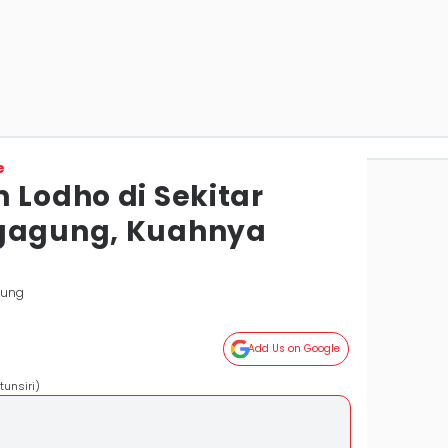
e
 Lodho di Sekitar
ngagung, Kuahnya
gung
Add Us on Google
tunsiri)