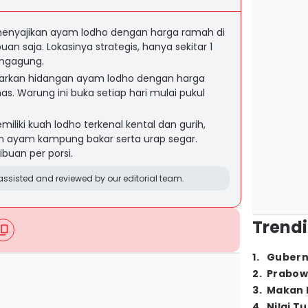
 menyajikan ayam lodho dengan harga ramah di
buan saja. Lokasinya strategis, hanya sekitar 1
ungagung.
arkan hidangan ayam lodho dengan harga
s. Warung ini buka setiap hari mulai pukul
liki kuah lodho terkenal kental dan gurih,
 ayam kampung bakar serta urap segar.
ibuan per porsi.
ssisted and reviewed by our editorial team.
Trendi
1
.
Gubern
2
.
Prabow
3
.
Makan B
4
.
Nilai T