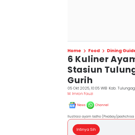
Home
Food
Dining Guid
6 Kuliner Ayam
Stasiun Tulu
Gurih
05 Okt 2025, 10:05 WIB
Kab. Tulunga
M. Imron Fauzi
News
Channel
Ilustrasi ayam lodho (Pixabay/poohchisa 
Intinya Sih