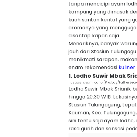
tanpa mencicipi ayam lodho
kampung yang dimasak deng
kuah santan kental yang g
aromanya yang menggugah
disantap kapan saja.
Menariknya, banyak warung
jauh dari Stasiun Tulungag
menikmati sarapan, makan
enam rekomendasi
kuline
1. Lodho Suwir Mbak Sri
Ilustrasi ayam lodho (Pixabay/FatherSecr
Lodho Suwir Mbak Srianik bu
hingga 20.30 WIB. Lokasinya
Stasiun Tulungagung, tepat
Kauman, Kec. Tulungagung
sini tentu saja ayam lodh
rasa gurih dan sensasi ped