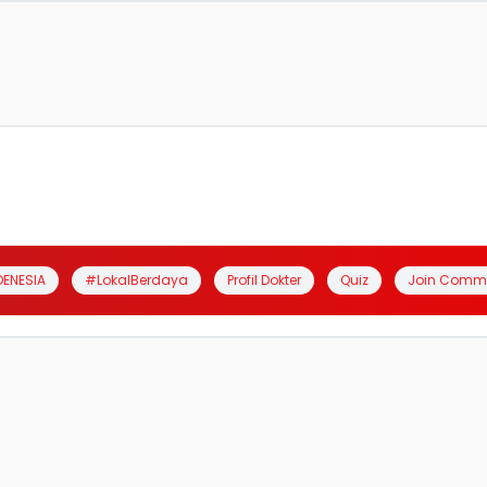
DENESIA
#LokalBerdaya
Profil Dokter
Quiz
Join Comm