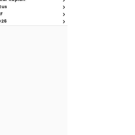
tus
FF
026