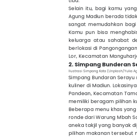
tiba.
Selain itu, bagi kamu yan
Agung Madiun berada tidak j
sangat memudahkan bagi 
Kamu pun bisa menghabi
keluarga atau sahabat d
berlokasi di Pangongangan
Lor, Kecamatan Manguharjo
2. Simpang Bunderan S
Ilustrasi Simpang Kota (Unplash/Yulia A
Simpang Bundaran Serayu m
kuliner di Madiun. Lokasiny
Pandean, Kecamatan Taman,
memiliki beragam pilihan k
Beberapa menu khas yang b
ronde dari Warung Mbah Sab
aneka takjil yang banyak 
pilihan makanan tersebut 