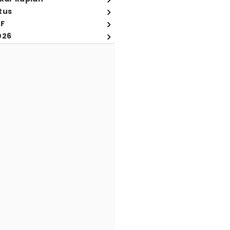
tus
FF
026