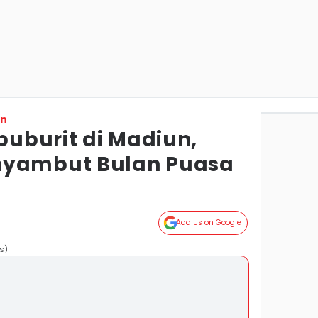
on
uburit di Madiun,
nyambut Bulan Puasa
Add Us on Google
s)