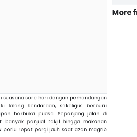
More 
ati suasana sore hari dengan pemandangan
lu lalang kendaraan, sekaligus berburu
iapan berbuka puasa. Sepanjang jalan di
at banyak penjual takjil hingga makanan
k perlu repot pergi jauh saat azan magrib