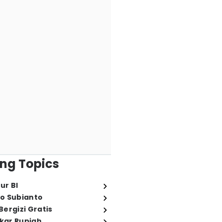
ng Topics
ur BI
o Subianto
ergizi Gratis
ukar Rupiah