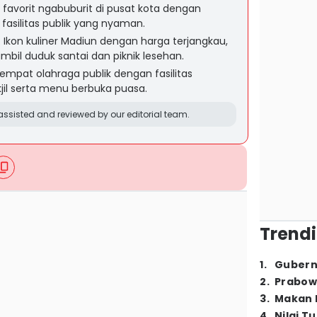
favorit ngabuburit di pusat kota dengan
 fasilitas publik yang nyaman.
Ikon kuliner Madiun dengan harga terjangkau,
mbil duduk santai dan piknik lesehan.
empat olahraga publik dengan fasilitas
jil serta menu berbuka puasa.
ssisted and reviewed by our editorial team.
Trendi
1
.
Gubern
2
.
Prabow
3
.
Makan B
4
.
Nilai T