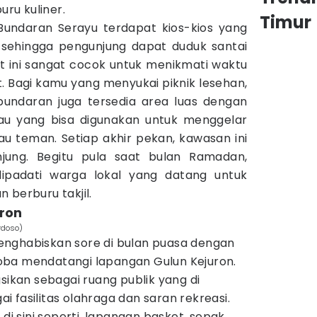
uru kuliner.
Timur
a Bundaran Serayu terdapat kios-kios yang
, sehingga pengunjung dapat duduk santai
 ini sangat cocok untuk menikmati waktu
t. Bagi kamu yang menyukai piknik lesehan,
bundaran juga tersedia area luas dengan
au yang bisa digunakan untuk menggelar
au teman. Setiap akhir pekan, kawasan ini
njung. Begitu pula saat bulan Ramadan,
ipadati warga lokal yang datang untuk
 berburu takjil.
uron
rdoso)
enghabiskan sore di bulan puasa dengan
oba mendatangi lapangan Gulun Kejuron.
gsikan sebagai ruang publik yang di
 fasilitas olahraga dan saran rekreasi.
 di sini seperti, lapangan basket, sepak