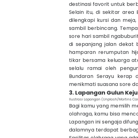
destinasi favorit untuk berb
Selain itu, di sekitar are
dilengkapi kursi dan meja
sambil berbincang. Tempat
sore hari sambil ngabuburi
di sepanjang jalan dekat 
hamparan rerumputan hij
tikar bersama keluarga at
selalu ramai oleh pengu
Bundaran Serayu kerap d
menikmati suasana sore dan
3. Lapangan Gulun Kej
Ilustrasi Lapangan (Unplash/Martins Ca
Bagi kamu yang memilih m
olahraga, kamu bisa menc
Lapangan ini sengaja difun
dalamnya terdapat berbagai
Fasilitas olahraga yang ada