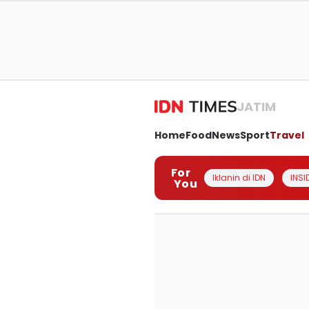
JATIM
Home
Food
News
Sport
Travel
For
Iklanin di IDN
INSI
You