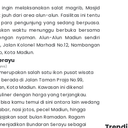
g ingin melaksanakan salat magrib, Masjid
auh dari area alun-alun. Fasilitas ini tentu
para pengunjung yang sedang berpuasa.
skan waktu menunggu berbuka bersama
engan nyaman. Alun-Alun Madiun sendiri
, Jalan Kolonel Marhadi No.12, Nambangan
, Kota Madiun.
erayu
gnis)
erupakan salah satu ikon pusat wisata
a berada di Jalan Taman Praja No.99,
 Kota Madiun. Kawasan ini dikenal
uliner dengan harga yang terjangkau.
isa kamu temui di sini antara lain wedang
ar, nasi jotos, pecel Madiun, hingga
dijajakan saat bulan Ramadan. Ragam
menjadikan Bundaran Serayu sebagai
Trend