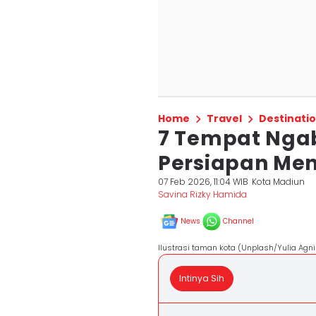
Home
Travel
Destinati
7 Tempat Ngab
Persiapan Me
07 Feb 2026, 11:04 WIB
Kota Madiun
Savina Rizky Hamida
News
Channel
Ilustrasi taman kota (Unplash/Yulia Agni
Intinya Sih