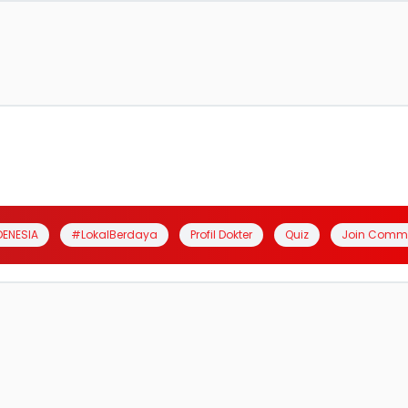
DENESIA
#LokalBerdaya
Profil Dokter
Quiz
Join Comm