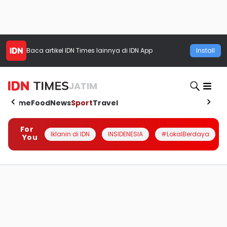
Baca artikel
IDN Times
lainnya di IDN App
Install
JATIM
Home
Food
News
Sport
Travel
For
Iklanin di IDN
INSIDENESIA
#LokalBerdaya
You