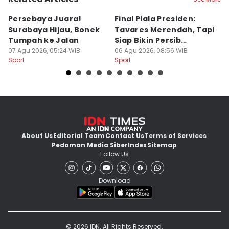
Persebaya Juara!
Final Piala Presiden:
D
Surabaya Hijau, Bonek
Tavares Merendah, Tapi
P
Tumpah ke Jalan
Siap Bikin Persib
P
07 Agu 2026, 05:24 WIB
Tumbang
06 Agu 2026, 08:56 WIB
K
05
Sport
Sport
Sp
About Us
Editorial Team
Contact Us
Terms of Services
Pedoman Media Siber
Index
Sitemap
Follow Us
Download
© 2026 IDN. All Rights Reserved.