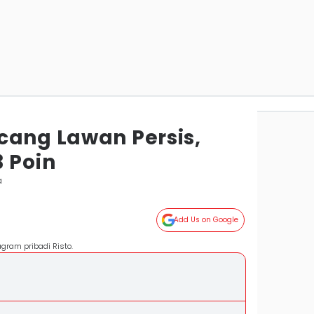
cang Lawan Persis,
 Poin
a
Add Us on Google
agram pribadi Risto.