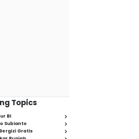
ng Topics
ur BI
o Subianto
ergizi Gratis
ukar Rupiah