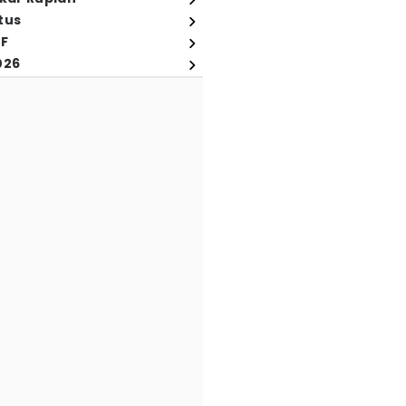
tus
FF
026