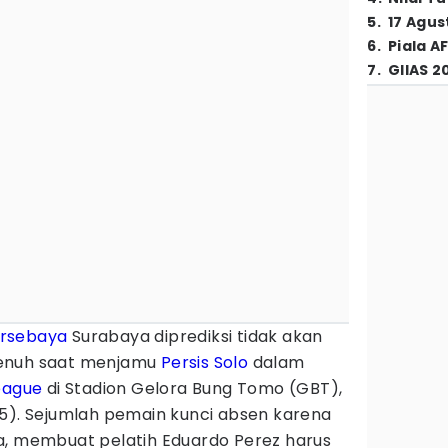
5
.
17 Agus
6
.
Piala A
7
.
GIIAS 2
rsebaya
Surabaya diprediksi tidak akan
penuh saat menjamu
Persis Solo
dalam
eague
di Stadion Gelora Bung Tomo (GBT),
25). Sejumlah pemain kunci absen karena
a, membuat pelatih Eduardo Perez harus