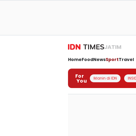
JATIM
Home
Food
News
Sport
Travel
For
Iklanin di IDN
INSI
You