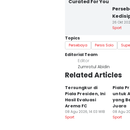
Curated For You
Perseb
Kedisi
26 Okt 202
Sport
Topics
Persebaya
Persis Solo
Supe
Editorial Team
Editor
Zumrotul Abidin
Related Articles
Tersungkur di
Piala P
Piala Presiden, Ini
untuk A
Hasil Evaluasi
yang B
Arema FC
Juara
08 Agu 2026, 14:03 WIB
08 Agu 20
Sport
Sport