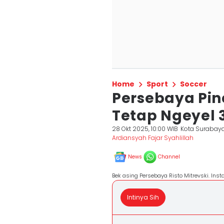
Home
Sport
Soccer
Persebaya Pin
Tetap Ngeyel 3
28 Okt 2025, 10:00 WIB
Kota Surabay
Ardiansyah Fajar Syahlillah
News
Channel
Bek asing Persebaya Risto Mitrevski. Inst
Intinya Sih