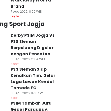
Walk Away From a
Brand
7 Aug 2026, 11:00 WIB
English
ng Sport Jogja
Derby PSIM Jogja Vs
PSS Sleman
Berpeluang Digelar
dengan Penonton
05 Agu 2026, 20:14 WIB
Sport
PSS Sleman Siap
nal Piala
Dipastikan Gagal
Ketika Parpol
Kenalkan Tim, Gelar
residen: Tavares
Perpanjang Rekor
Garap Sepak Bol
Laga Lawan Kendal
erendah, Tapi
Piala Presiden,
Punya 3 Klub di
Tornado FC
ap Bikin Persib
Pelatih Arema
Liga dan Bibit
06 Agu 2026, 07:57 WIB
umbang
Kecewa
Muda
Sport
 Agu 2026, 08:56 WIB
05 Agu 2026, 09:38 WIB
04 Agu 2026, 17:25 WIB
PSIM Tambah Juru
ort
Sport
Sport
Gedor Paraguay,