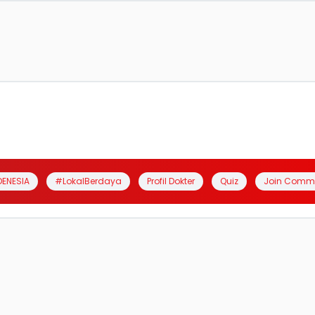
DENESIA
#LokalBerdaya
Profil Dokter
Quiz
Join Comm