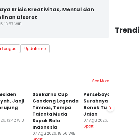
aya Krisis Kreativitas, Mental dan
plinan Disorot
5, 13:57 WIB
Trendi
r League
Update me
See More
residen
Soekarno Cup
Persebaya Juara!
Fi
yah, Janji
Gandeng Legenda
Surabaya Hijau,
P
erujung
Timnas, Tempa
Bonek Tumpah ke
M
Talenta Muda
Jalan
Si
26, 13:42 WIB
Sepak Bola
07 Agu 2026, 05:24 WIB
T
Sport
Indonesia
06
Sp
07 Agu 2026, 18:56 WIB
Sport