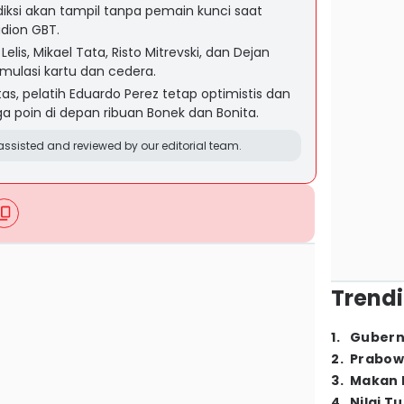
iksi akan tampil tanpa pemain kunci saat
adion GBT.
lis, Mikael Tata, Risto Mitrevski, dan Dejan
ulasi kartu dan cedera.
s, pelatih Eduardo Perez tetap optimistis dan
 poin di depan ribuan Bonek dan Bonita.
ssisted and reviewed by our editorial team.
Trendi
1
.
Gubern
2
.
Prabow
3
.
Makan B
4
.
Nilai T