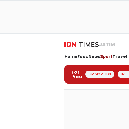
JATIM
Home
Food
News
Sport
Travel
For
Iklanin di IDN
INSI
You