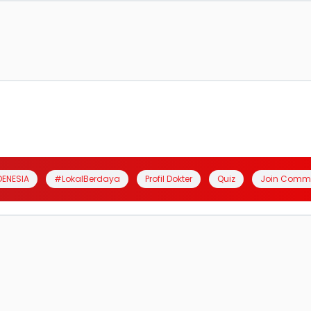
DENESIA
#LokalBerdaya
Profil Dokter
Quiz
Join Comm