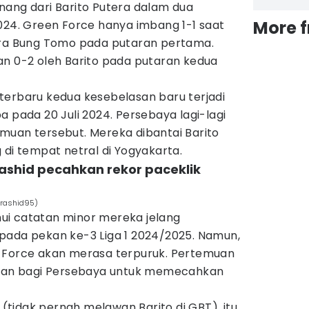
nang dari Barito Putera dalam dua
More 
024. Green Force hanya imbang 1-1 saat
ora Bung Tomo pada putaran pertama.
an 0-2 oleh Barito pada putaran kedua
terbaru kedua kesebelasan baru terjadi
a pada 20 Juli 2024. Persebaya lagi-lagi
muan tersebut. Mereka dibantai Barito
 di tempat netral di Yogyakarta.
shid pecahkan rekor paceklik
rashid95)
ui catatan minor mereka jelang
pada pekan ke-3 Liga 1 2024/2025. Namun,
 Force akan merasa terpuruk. Pertemuan
patan bagi Persebaya untuk memecahkan
u (tidak pernah melawan Barito di GBT), itu