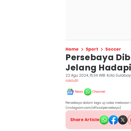
Home
Sport
Soccer
Persebaya Di
Jelang Hadapi
22 Agu 2024, 15:34 WIB
Kota Suraba
rizkilutfi
News
Channel
Persebaya dalam laga uji coba melawan Ba
(instagram.com/officialpersebaya)
Share Article