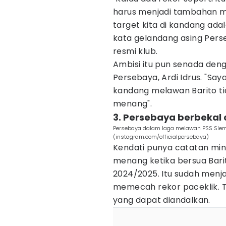
harus menjadi tambahan mo
target kita di kandang ada
kata gelandang asing Pers
resmi klub.
Ambisi itu pun senada den
Persebaya, Ardi Idrus. "S
kandang melawan Barito ti
menang".
3. Persebaya berbekal 
Persebaya dalam laga melawan PSS Slem
(instagram.com/officialpersebaya)
Kendati punya catatan min
menang ketika bersua Barit
2024/2025. Itu sudah menj
memecah rekor paceklik. T
yang dapat diandalkan.