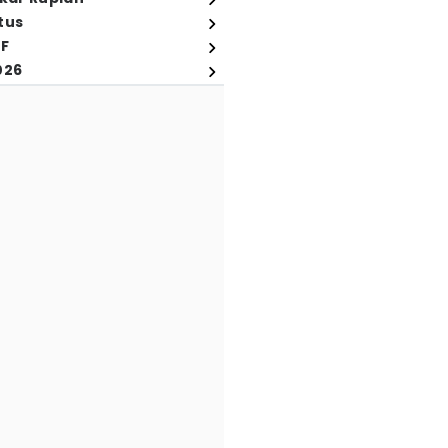
tus
FF
026