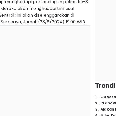
ap menghadapi pertandingan pekan ke-3
 Mereka akan menghadapi tim asal
 Bentrok ini akan diselenggarakan di
 Surabaya, Jumat (23/8/2024) 19.00 WIB.
Trendi
1
.
Gubern
2
.
Prabow
3
.
Makan B
4
.
Nilai T