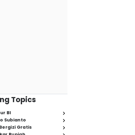
ng Topics
ur BI
o Subianto
ergizi Gratis
ukar Rupiah