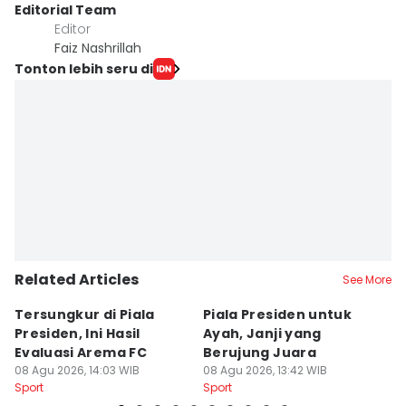
Editorial Team
Editor
Faiz Nashrillah
Tonton lebih seru di
Related Articles
See More
Tersungkur di Piala
Piala Presiden untuk
S
Presiden, Ini Hasil
Ayah, Janji yang
L
Evaluasi Arema FC
Berujung Juara
T
08 Agu 2026, 14:03 WIB
08 Agu 2026, 13:42 WIB
S
07
Sport
Sport
Sp