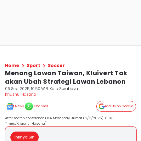
Home
Sport
Soccer
Menang Lawan Taiwan, Kluivert Tak
akan Ubah Strategi Lawan Lebanon
06 Sep 2025, 10:50 WIB
Kota Surabaya
Khusnul Hasana
News
Channel
Add Us on Google
After match conference FIFA Matchday, Jumat (6/9/2025). (IDN
Times/Khusnul Hasana)
Intinya Sih