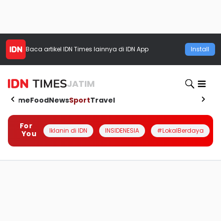
Baca artikel
IDN Times
lainnya di IDN App
Install
JATIM
Home
Food
News
Sport
Travel
For
Iklanin di IDN
INSIDENESIA
#LokalBerdaya
You