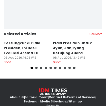
Related Articles
See More
Tersungkur di Piala
Piala Presiden untuk
S
Presiden, Ini Hasil
Ayah, Janji yang
L
Evaluasi Arema FC
Berujung Juara
T
08 Agu 2026, 14:03 WIB
08 Agu 2026, 13:42 WIB
S
07
Sport
Sport
Sp
About Us
Editorial Team
Contact Us
Terms of Services
Pedoman Media Siber
Index
Sitemap
Follow Us