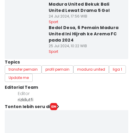
Madura United Bekuk Bali
United Lewat Drama 5 Gol
24 Jul 2024, 17:56 WIB
Sport
Bedol Desa, 6 Pemain Madura
United Ini Hijrah ke Arema FC
pada 2024
25 Jul 2024, 10:22 WIB
Sport
Topics
transfer pemain
profil pemain
madura united
liga 1
Update me
Editorial Team
Editor
rizkilutfi
Tonton lebih seru di