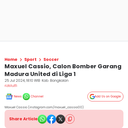
Home
Sport
Soccer
Maxuel Cassio, Calon Bomber Garang
Madura United di Liga 1
25 Jul 2024, 18:10 WIB
Kab. Bangkalan
rizkilutfi
News
Channel
Add Us on Google
Maxuel Cassio (instagram.com/maxuel_cassio00)
Share Article