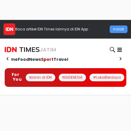
Baca artikel
IDN Times
lainnya di IDN App
Install
JATIM
Home
Food
News
Sport
Travel
For
Iklanin di IDN
INSIDENESIA
#LokalBerdaya
You