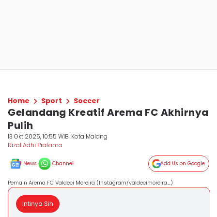
Home
Sport
Soccer
Gelandang Kreatif Arema FC Akhirnya
Pulih
13 Okt 2025, 10:55 WIB
Kota Malang
Rizal Adhi Pratama
News
Channel
Add Us on Google
Pemain Arema FC Valdeci Moreira (Instagram/valdecimoreira_)
Intinya Sih