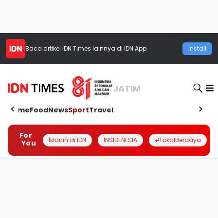
Baca artikel
IDN Times
lainnya di IDN App
Install
JATIM
Home
Food
News
Sport
Travel
For
Iklanin di IDN
INSIDENESIA
#LokalBerdaya
You