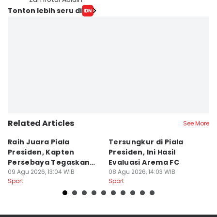
Tonton lebih seru di
Related Articles
See More
Raih Juara Piala
Tersungkur di Piala
P
Presiden, Kapten
Presiden, Ini Hasil
A
Persebaya Tegaskan
Evaluasi Arema FC
B
Punya Misi Besar
09 Agu 2026, 13:04 WIB
08 Agu 2026, 14:03 WIB
08
Sport
Sport
Sp