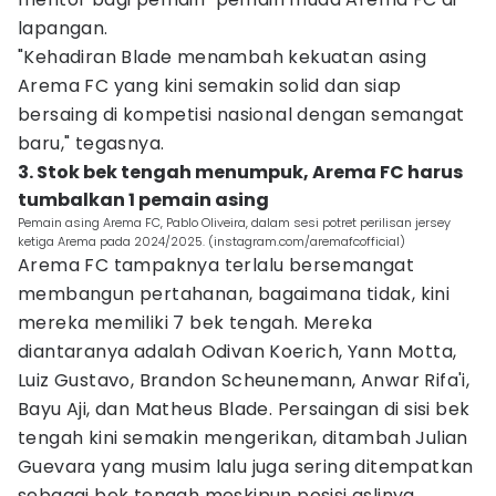
lapangan.
"Kehadiran Blade menambah kekuatan asing
Arema FC yang kini semakin solid dan siap
bersaing di kompetisi nasional dengan semangat
baru," tegasnya.
3. Stok bek tengah menumpuk, Arema FC harus
tumbalkan 1 pemain asing
Pemain asing Arema FC, Pablo Oliveira, dalam sesi potret perilisan jersey
ketiga Arema pada 2024/2025. (instagram.com/aremafcofficial)
Arema FC tampaknya terlalu bersemangat
membangun pertahanan, bagaimana tidak, kini
mereka memiliki 7 bek tengah. Mereka
diantaranya adalah Odivan Koerich, Yann Motta,
Luiz Gustavo, Brandon Scheunemann, Anwar Rifa'i,
Bayu Aji, dan Matheus Blade. Persaingan di sisi bek
tengah kini semakin mengerikan, ditambah Julian
Guevara yang musim lalu juga sering ditempatkan
sebagai bek tengah meskipun posisi aslinya