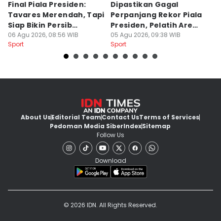
Final Piala Presiden:
Dipastikan Gagal
K
Tavares Merendah, Tapi
Perpanjang Rekor Piala
S
Siap Bikin Persib
Presiden, Pelatih Arema
Kl
Tumbang
06 Agu 2026, 08:56 WIB
Kecewa
05 Agu 2026, 09:38 WIB
M
04
Sport
Sport
Sp
About Us
Editorial Team
Contact Us
Terms of Services
Pedoman Media Siber
Index
Sitemap
Follow Us
Download
© 2026 IDN. All Rights Reserved.