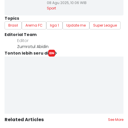
08 Agu 2025, 10:06 WIB
Sport
Topics
Brasil
Arema FC
liga 1
Update me
Super League
Editorial Team
Editor
Zumrotul Abidin
Tonton lebih seru di
Related Articles
See More