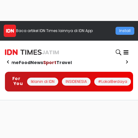
Baca artikel
IDN Times
lainnya di IDN App
Install
JATIM
Home
Food
News
Sport
Travel
For
Iklanin di IDN
INSIDENESIA
#LokalBerdaya
You