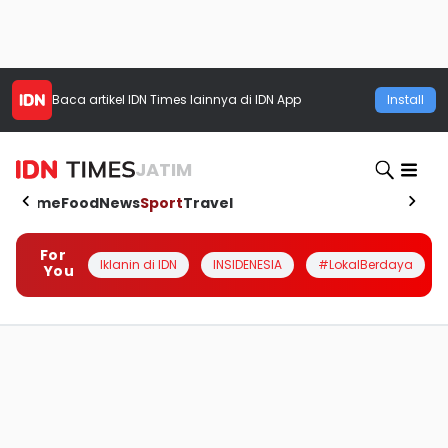
Baca artikel
IDN Times
lainnya di IDN App
Install
JATIM
Home
Food
News
Sport
Travel
For
Iklanin di IDN
INSIDENESIA
#LokalBerdaya
You