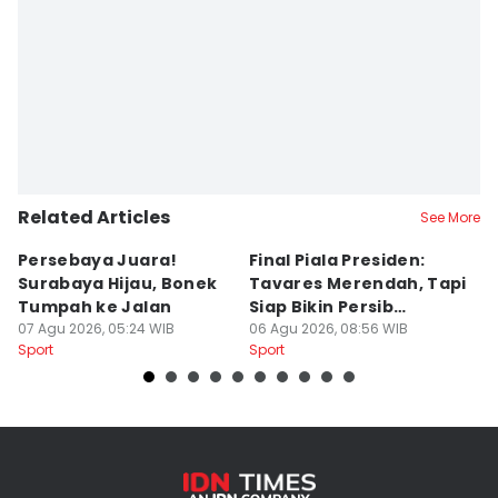
Related Articles
See More
Persebaya Juara!
Final Piala Presiden:
D
Surabaya Hijau, Bonek
Tavares Merendah, Tapi
P
Tumpah ke Jalan
Siap Bikin Persib
P
07 Agu 2026, 05:24 WIB
Tumbang
06 Agu 2026, 08:56 WIB
K
05
Sport
Sport
Sp