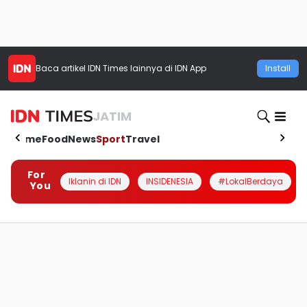
Baca artikel
IDN Times
lainnya di IDN App
Install
JATIM
Home
Food
News
Sport
Travel
For
Iklanin di IDN
INSIDENESIA
#LokalBerdaya
You