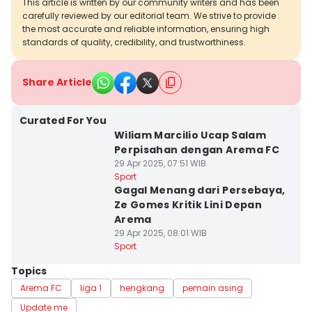
This article is written by our community writers and has been
carefully reviewed by our editorial team. We strive to provide
the most accurate and reliable information, ensuring high
standards of quality, credibility, and trustworthiness.
Share Article
Curated For You
Wiliam Marcilio Ucap Salam
Perpisahan dengan Arema FC
29 Apr 2025, 07:51 WIB
Sport
Gagal Menang dari Persebaya,
Ze Gomes Kritik Lini Depan
Arema
29 Apr 2025, 08:01 WIB
Sport
Topics
Arema FC
liga 1
hengkang
pemain asing
Update me