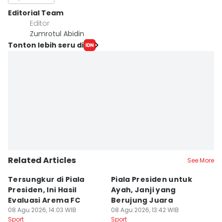
Editorial Team
Editor
Zumrotul Abidin
Tonton lebih seru di
Related Articles
See More
Tersungkur di Piala
Piala Presiden untuk
S
Presiden, Ini Hasil
Ayah, Janji yang
L
Evaluasi Arema FC
Berujung Juara
T
08 Agu 2026, 14:03 WIB
08 Agu 2026, 13:42 WIB
S
07
Sport
Sport
Sp