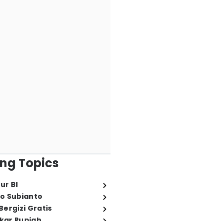
ng Topics
ur BI
o Subianto
ergizi Gratis
ukar Rupiah