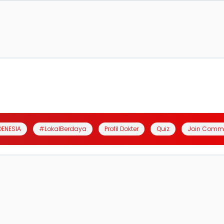
DENESIA
#LokalBerdaya
Profil Dokter
Quiz
Join Comm