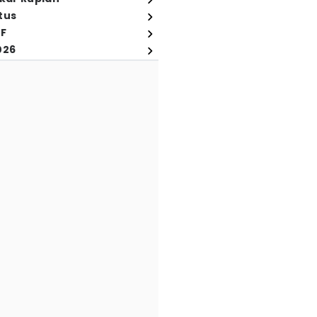
tus
FF
026