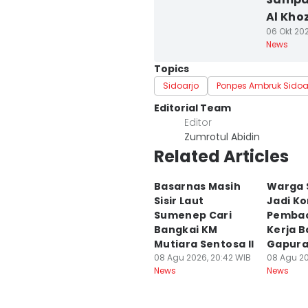
Al Kho
06 Okt 202
News
Topics
Sidoarjo
Ponpes Ambruk Sidoa
Editorial Team
Editor
Zumrotul Abidin
Related Articles
Basarnas Masih
Warga 
Sisir Laut
Jadi K
Sumenep Cari
Pembac
Bangkai KM
Kerja B
Mutiara Sentosa II
Gapur
08 Agu 2026, 20:42 WIB
08 Agu 20
News
News