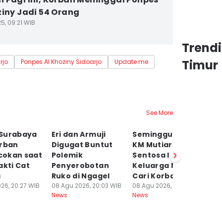
ziny Jadi 54 Orang
5, 09:21 WIB
Trend
Timur
rjo
Ponpes Al Khoziny Sidoarjo
Update me
See More
Surabaya
Eri dan Armuji
Seminggu Insiden
T
orban
Digugat Buntut
KM Mutiara
K
okan saat
Polemik
Sentosa II,
ka
akti Cat
Penyerobotan
Keluarga Masih
M
a
Ruko di Ngagel
Cari Korban
08
Ne
26, 20:27 WIB
08 Agu 2026, 20:03 WIB
08 Agu 2026, 17:00 WIB
News
News