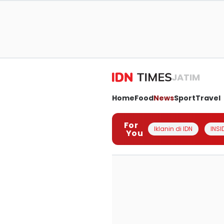
JATIM
Home
Food
News
Sport
Travel
For
Iklanin di IDN
INSI
You