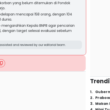
 korban yang belum ditemukan di Pondok
rjo.
kedelapan mencapai 158 orang, dengan 104
 dunia.
o mengarahkan Kepala BNPB agar pencarian
, dengan target selesai evakuasi sebelum
ssisted and reviewed by our editorial team.
Trendi
1
.
Gubern
2
.
Prabow
3
.
Makan B
4
.
Nilai T