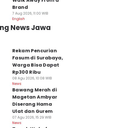
Walk Away From a
Brand
7 Aug 2026, 11:00 WIB
English
ing News Jawa
Rekam Pencurian
Fasum di Surabaya,
Warga Bisa Dapat
Rp300 Ribu
NBTS Menduga
DPRD Surabaya
Semifinal Liga
08 Agu 2026, 10:08 WIB
ebakaran Bromo
akan Panggil
Debat Mahasisw
News
rena Aktivitas
Bawang Merah di
Pengelola Mal soal
2026: Unej vs
anusia
Pemasangan
Unhas, Unpad vs
Magetan Ambyar
 Agu 2026, 14:18 WIB
Pagar
STAN
Diserang Hama
ws
08 Agu 2026, 13:53 WIB
08 Agu 2026, 11:12 WIB
Ulat dan Gurem
News
News
07 Agu 2026, 15:29 WIB
News