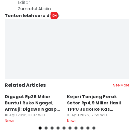
Editor
Zumrotul Abidin
Tonton lebih seru di
Related Articles
See More
Digugat Rp25 Miliar
Kejari Tanjung Perak
7
Buntut Ruko Ngagel,
Setor Rp4,9 Miliar Hasil
M
Armuji: Digawe Ngaspal
TPPU Judol ke Kas
M
Ae Poo
10 Agu 2026, 18:07 WIB
Negara
10 Agu 2026, 17:55 WIB
S
10
News
News
Ne