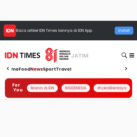
Baca artikel
IDN Times
lainnya di IDN App
Install
JATIM
Home
Food
News
Sport
Travel
For
Iklanin di IDN
INSIDENESIA
#LokalBerdaya
You