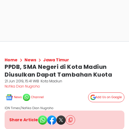
Home
News
Jawa Timur
PPDB, SMA Negeri di Kota Madiun
Diusulkan Dapat Tambahan Kuota
21 Jun 2019, 15:41 WIB
Kota Madiun
Nofika Dian Nugroho
News
Channel
Add Us on Google
IDN Times/Nofika Dian Nugroho
Share Article