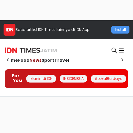
Baca artikel
IDN Times
lainnya di IDN App
Install
JATIM
Home
Food
News
Sport
Travel
For
Iklanin di IDN
INSIDENESIA
#LokalBerdaya
You