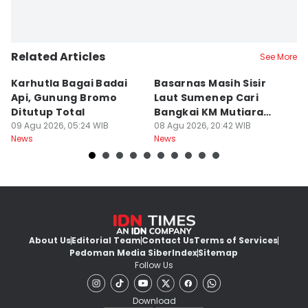
Related Articles
See More
Karhutla Bagai Badai
Basarnas Masih Sisir
W
Api, Gunung Bromo
Laut Sumenep Cari
K
Ditutup Total
Bangkai KM Mutiara
sa
09 Agu 2026, 05:24 WIB
Sentosa II
08 Agu 2026, 20:42 WIB
G
08
News
News
Ne
About Us
Editorial Team
Contact Us
Terms of Services
Pedoman Media Siber
Index
Sitemap
Follow Us
Download