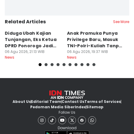
Related Articles
See More
Diduga Ubah Kajian
Anak Pramuka Punya
B
Tunjangan, Eks Ketua
Privilege Baru, Masuk
S
DPRD Ponorogo Jadi
TNI-Polri-Kuliah Tanpa
K
Tersangka
06 Agu 2026, 21:13 WIB
Tes
06 Agu 2026, 19:37 WIB
06
News
News
Ne
About Us
Editorial Team
Contact Us
Terms of Services
Pedoman Media Siber
Index
Sitemap
Follow Us
Download