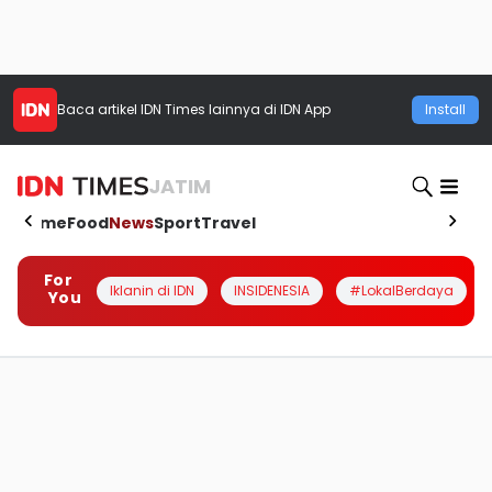
Baca artikel
IDN Times
lainnya di IDN App
Install
JATIM
Home
Food
News
Sport
Travel
For
Iklanin di IDN
INSIDENESIA
#LokalBerdaya
You