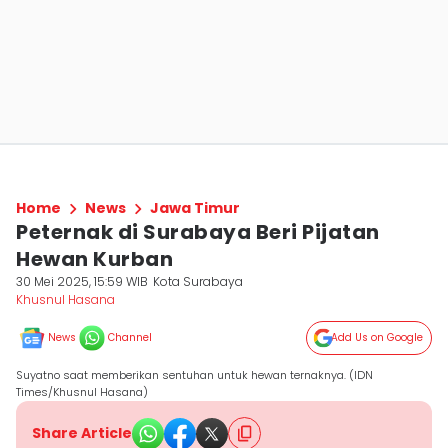
Home
News
Jawa Timur
Peternak di Surabaya Beri Pijatan
Hewan Kurban
30 Mei 2025, 15:59 WIB
Kota Surabaya
Khusnul Hasana
News
Channel
Add Us on Google
Suyatno saat memberikan sentuhan untuk hewan ternaknya. (IDN
Times/Khusnul Hasana)
Share Article