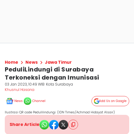
Home
News
Jawa Timur
PeduliLindungi di Surabaya
Terkoneksi dengan Imunisasi
03 Jan 2023, 10:49 WIB
Kota Surabaya
Khusnul Hasana
News
Channel
Add Us on Google
Ilustrasi QR code Pedulilindungi. (IDN Times/Achmad Hidayat Alsair)
Share Article