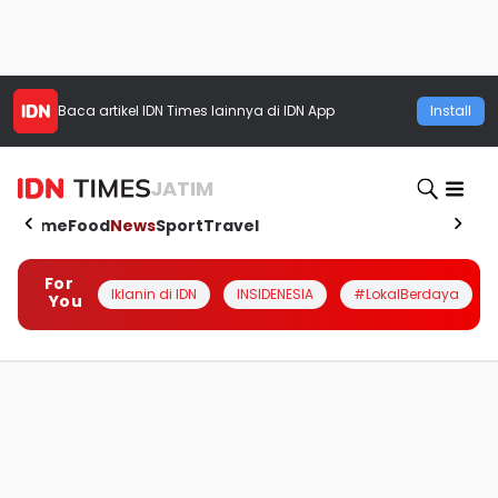
Baca artikel
IDN Times
lainnya di IDN App
Install
JATIM
Home
Food
News
Sport
Travel
For
Iklanin di IDN
INSIDENESIA
#LokalBerdaya
You