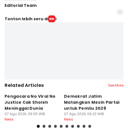
Editorial Team
Editor
Tonton lebih seru di
Khusnul Hasana
Editor
Zumrotul Abidin
Related Articles
See More
Pengacara No Viral No
Demokrat Jatim
S
Justice Cak Sholeh
Matangkan Mesin Partai
J
Meninggal Dunia
untuk Pemilu 2029
S
07 Agu 2026, 09:55 WIB
07 Agu 2026, 08:23 WIB
07
News
News
Ne