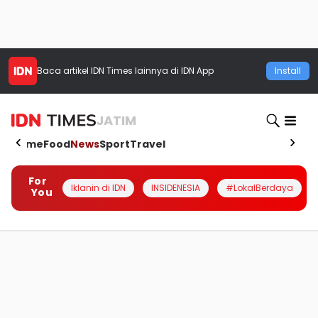
Baca artikel
IDN Times
lainnya di IDN App
Install
JATIM
Home
Food
News
Sport
Travel
For
Iklanin di IDN
INSIDENESIA
#LokalBerdaya
You