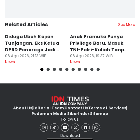
Related Articles
See More
Diduga Ubah Kajian
Anak Pramuka Punya
B
Tunjangan, Eks Ketua
Privilege Baru, Masuk
S
DPRD Ponorogo Jadi
TNI-Polri-Kuliah Tanpa
K
Tersangka
06 Agu 2026, 21:13 WIB
Tes
06 Agu 2026, 19:37 WIB
06
News
News
Ne
About Us
Editorial Team
Contact Us
Terms of Services
Pedoman Media Siber
Index
Sitemap
Follow Us
Download