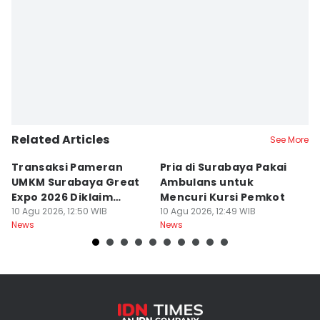
Related Articles
See More
Transaksi Pameran
Pria di Surabaya Pakai
K
UMKM Surabaya Great
Ambulans untuk
55
Expo 2026 Diklaim
Mencuri Kursi Pemkot
M
Mencapai Rp7 M
10 Agu 2026, 12:50 WIB
10 Agu 2026, 12:49 WIB
P
10
News
News
Ne