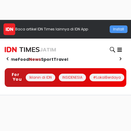
Baca artikel
IDN Times
lainnya di IDN App
Install
JATIM
Home
Food
News
Sport
Travel
For
Iklanin di IDN
INSIDENESIA
#LokalBerdaya
You