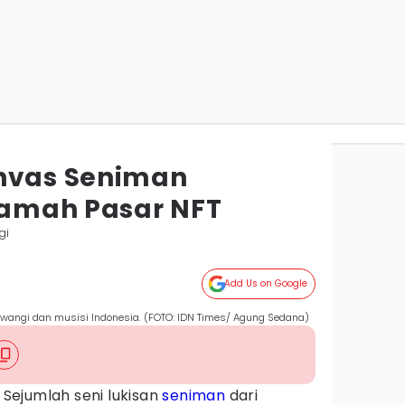
anvas Seniman
amah Pasar NFT
gi
Add Us on Google
wangi dan musisi Indonesia. (FOTO: IDN Times/ Agung Sedana)
 Sejumlah seni lukisan
seniman
dari