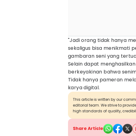
"Jadi orang tidak hanya me
sekaligus bisa menikmati per
gambaran seni yang tertua
Selain dapat menghasilkan r
berkeyakinan bahwa senima
Tidak hanya pameran melalu
karya digital.
This article is written by our com
editorial team. We strive to provi
high standards of quality, credibil
Share Article