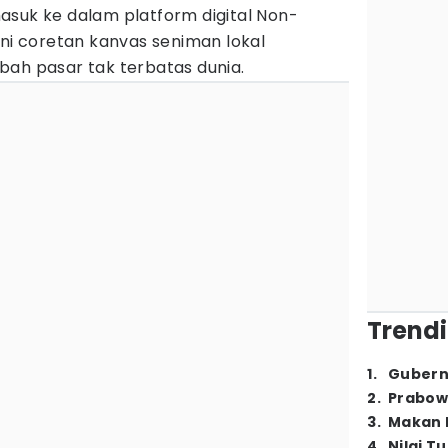
asuk ke dalam platform digital Non-
Kini coretan kanvas seniman lokal
bah pasar tak terbatas dunia.
Trendi
1
.
Gubern
2
.
Prabow
3
.
Makan B
4
.
Nilai T