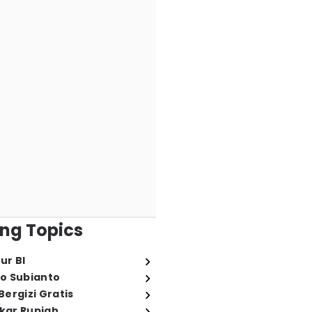
ng Topics
ur BI
o Subianto
ergizi Gratis
ukar Rupiah