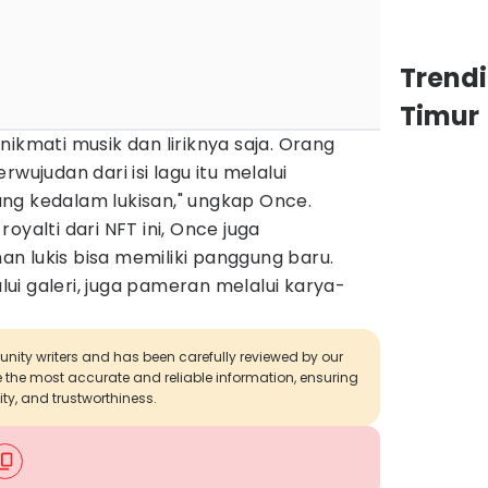
Trend
Timur
nikmati musik dan liriknya saja. Orang
wujudan dari isi lagu itu melalui
ng kedalam lukisan," ungkap Once.
oyalti dari NFT ini, Once juga
n lukis bisa memiliki panggung baru.
i galeri, juga pameran melalui karya-
munity writers and has been carefully reviewed by our
de the most accurate and reliable information, ensuring
ity, and trustworthiness.