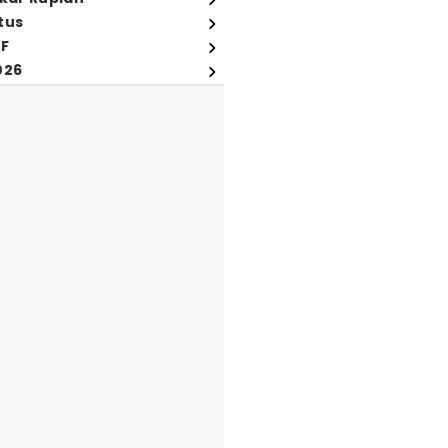
tus
FF
026