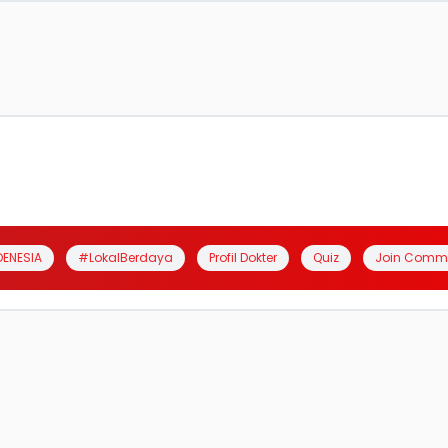
DENESIA
#LokalBerdaya
Profil Dokter
Quiz
Join Comm