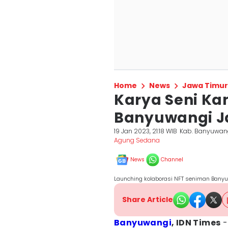
Home
News
Jawa Timur
Karya Seni K
Banyuwangi J
19 Jan 2023, 21:18 WIB
Kab. Banyuwan
Agung Sedana
News
Channel
Launching kolaborasi NFT seniman Banyu
Share Article
Banyuwangi
, IDN Times
-