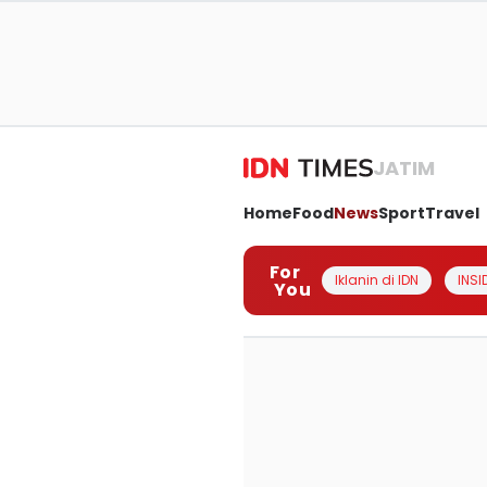
JATIM
Home
Food
News
Sport
Travel
For
Iklanin di IDN
INSI
You