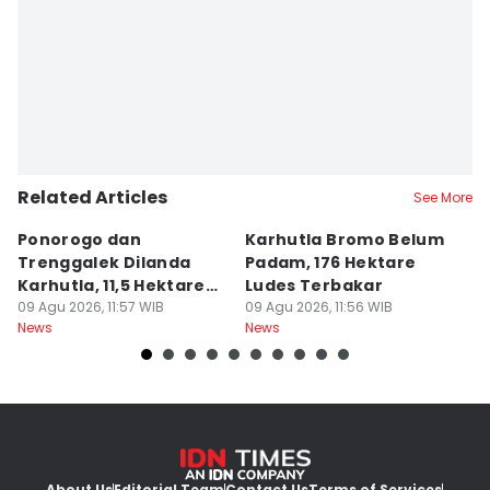
Editor
Faiz Nashrillah
Related Articles
See More
Ponorogo dan
Karhutla Bromo Belum
K
Trenggalek Dilanda
Padam, 176 Hektare
P
Karhutla, 11,5 Hektare
Ludes Terbakar
A
Terbakar
09 Agu 2026, 11:57 WIB
09 Agu 2026, 11:56 WIB
J
09
News
News
Ne
About Us
Editorial Team
Contact Us
Terms of Services