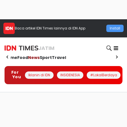
Baca artikel
IDN Times
lainnya di IDN App
Install
JATIM
Home
Food
News
Sport
Travel
For
Iklanin di IDN
INSIDENESIA
#LokalBerdaya
You