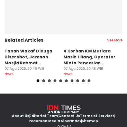
Related Articles
See More
Tanah Wakaf Diduga
4 Korban KM Mutiara
K
Diserobot, Jemaah
Masih Hilang, Operator
C
Masjid Rahmat
Minta Pencarian
H
Surabaya Protes
07 Agu 2026, 20:46 WIB
Dilanjut
07 Agu 2026, 20:43 WIB
07
News
News
Ne
About Us
Editorial Team
Contact Us
Terms of Services
Pedoman Media Siber
Index
Sitemap
Follow Us