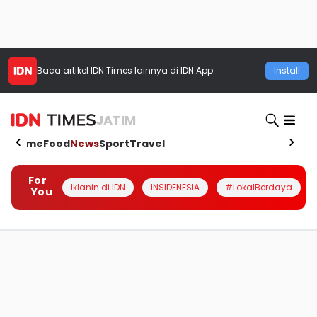
Baca artikel
IDN Times
lainnya di IDN App
Install
JATIM
Home
Food
News
Sport
Travel
For
Iklanin di IDN
INSIDENESIA
#LokalBerdaya
You