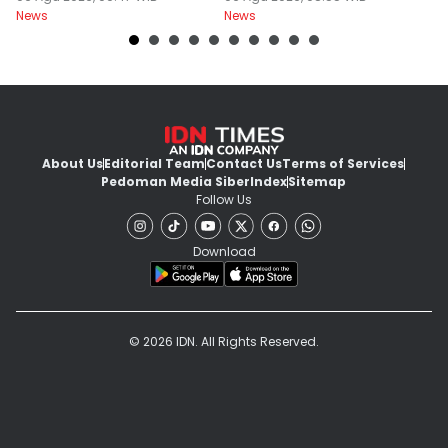
News
News
Ne
About Us
Editorial Team
Contact Us
Terms of Services
Pedoman Media Siber
Index
Sitemap
Follow Us
Download
© 2026 IDN. All Rights Reserved.