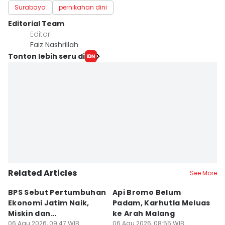
Surabaya
pernikahan dini
Editorial Team
Editor
Faiz Nashrillah
Tonton lebih seru di
Related Articles
See More
BPS Sebut Pertumbuhan
Api Bromo Belum
J
Ekonomi Jatim Naik,
Padam, Karhutla Meluas
G
Miskin dan
ke Arah Malang
B
Pengangguran Turun
06 Agu 2026, 09:47 WIB
06 Agu 2026, 08:55 WIB
05