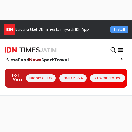
Baca artikel
IDN Times
lainnya di IDN App
Install
JATIM
Home
Food
News
Sport
Travel
For
Iklanin di IDN
INSIDENESIA
#LokalBerdaya
You