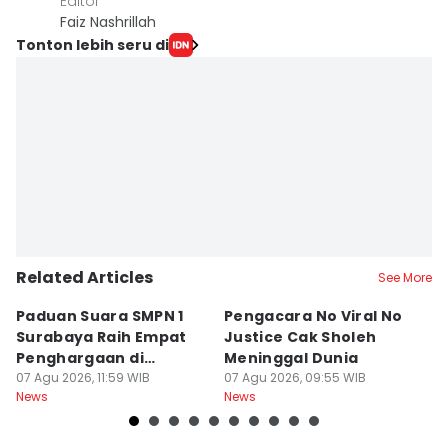
Editor
Faiz Nashrillah
Tonton lebih seru di
Related Articles
See More
Paduan Suara SMPN 1
Pengacara No Viral No
D
Surabaya Raih Empat
Justice Cak Sholeh
M
Penghargaan di
Meninggal Dunia
u
Thailand
07 Agu 2026, 11:59 WIB
07 Agu 2026, 09:55 WIB
07
News
News
Ne