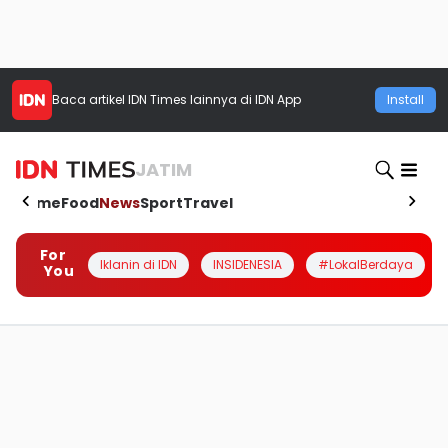
Baca artikel
IDN Times
lainnya di IDN App
Install
JATIM
Home
Food
News
Sport
Travel
For
Iklanin di IDN
INSIDENESIA
#LokalBerdaya
You