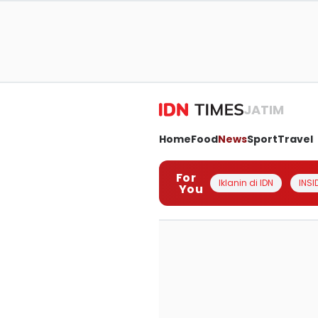
JATIM
Home
Food
News
Sport
Travel
For
Iklanin di IDN
INSI
You