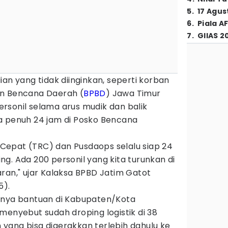
5
.
17 Agus
6
.
Piala A
7
.
GIIAS 2
ian yang tidak diinginkan, seperti korban
an Bencana Daerah (
BPBD
) Jawa Timur
rsonil selama arus mudik dan balik
a penuh 24 jam di Posko Bencana
epat (TRC) dan Pusdaops selalu siap 24
g. Ada 200 personil yang kita turunkan di
ran," ujar Kalaksa BPBD Jatim Gatot
5).
unya bantuan di Kabupaten/Kota
menyebut sudah droping logistik di 38
yang bisa digerakkan terlebih dahulu ke