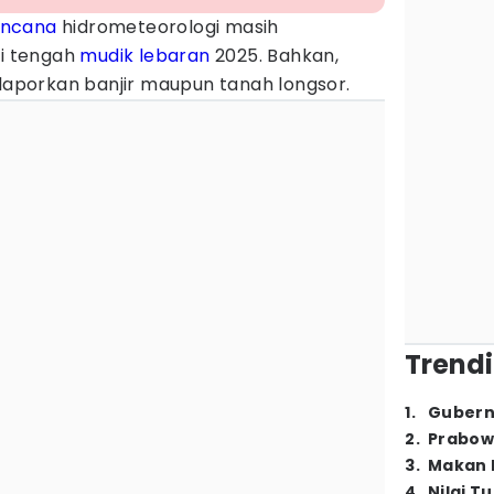
ncana
hidrometeorologi masih
i tengah
mudik lebaran
2025. Bahkan,
ilaporkan banjir maupun tanah longsor.
Trendi
1
.
Gubern
2
.
Prabow
3
.
Makan B
4
.
Nilai T