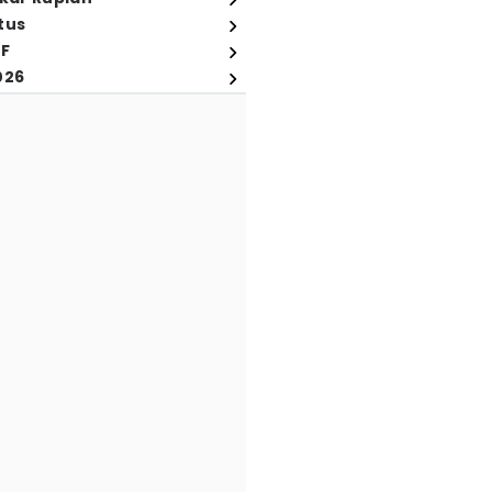
tus
FF
026