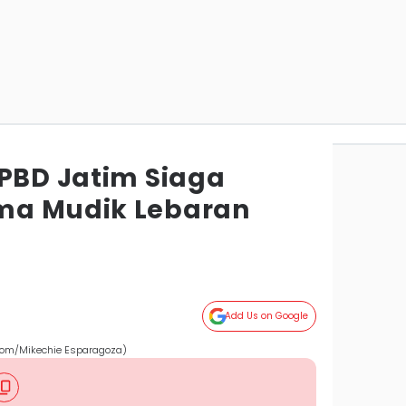
BPBD Jatim Siaga
ma Mudik Lebaran
Add Us on Google
.com/Mikechie Esparagoza)