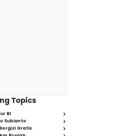
ng Topics
ur BI
o Subianto
ergizi Gratis
ukar Rupiah