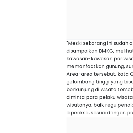
"Meski sekarang ini sudah
disampaikan BMKG, melihat i
kawasan-kawasan pariwisa
memanfaatkan gunung, sunga
Area-area tersebut, kata Ga
gelombang tinggi yang bi
berkunjung di wisata terse
diminta para pelaku wisa
wisatanya, baik regu peno
diperiksa, sesuai dengan p