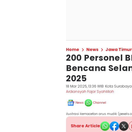
Home
News
Jawa Timur
200 Personel 
Bencana Sela
2025
18 Mar 2025, 13:36 WIB
Kota Surabaya
Ardiansyah Fajar Syahlillah
News
Channel
ilustrasi kemacetan arus mudik (pexels
Share Article