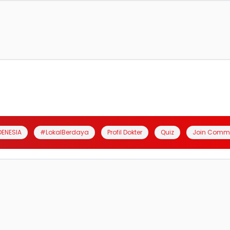
DENESIA
#LokalBerdaya
Profil Dokter
Quiz
Join Comm