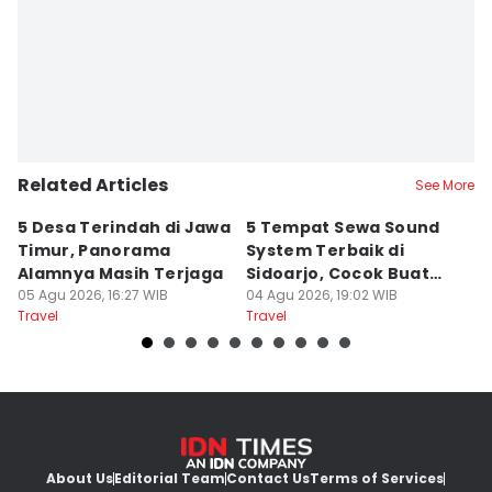
Related Articles
See More
5 Desa Terindah di Jawa
5 Tempat Sewa Sound
7 
Timur, Panorama
System Terbaik di
P
Alamnya Masih Terjaga
Sidoarjo, Cocok Buat
M
05 Agu 2026, 16:27 WIB
Agustusan
04 Agu 2026, 19:02 WIB
A
04
Travel
Travel
Tr
About Us
Editorial Team
Contact Us
Terms of Services