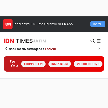
Baca artikel
IDN Times
lainnya di IDN App
Install
JATIM
Home
Food
News
Sport
Travel
For
Iklanin di IDN
INSIDENESIA
#LokalBerdaya
You