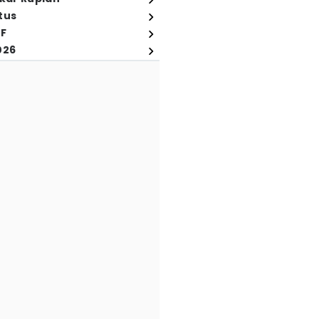
tus
FF
026