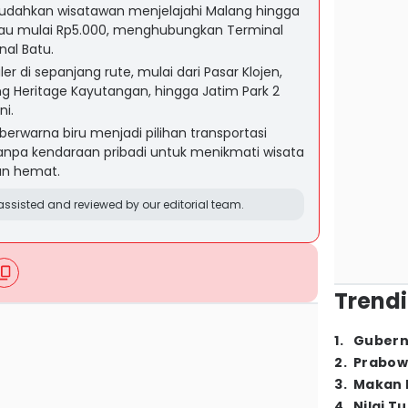
mudahkan wisatawan menjelajahi Malang hingga
gkau mulai Rp5.000, menghubungkan Terminal
al Batu.
er di sepanjang rute, mulai dari Pasar Klojen,
g Heritage Kayutangan, hingga Jatim Park 2
ni.
erwarna biru menjadi pilihan transportasi
npa kendaraan pribadi untuk menikmati wisata
dan hemat.
ssisted and reviewed by our editorial team.
Trendi
1
.
Gubern
2
.
Prabow
3
.
Makan B
4
.
Nilai T