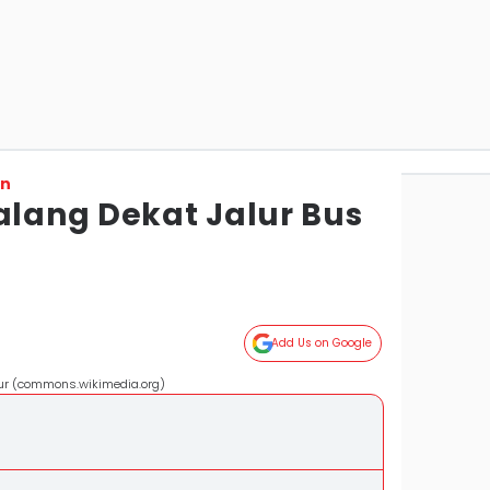
on
alang Dekat Jalur Bus
Add Us on Google
ur (commons.wikimedia.org)