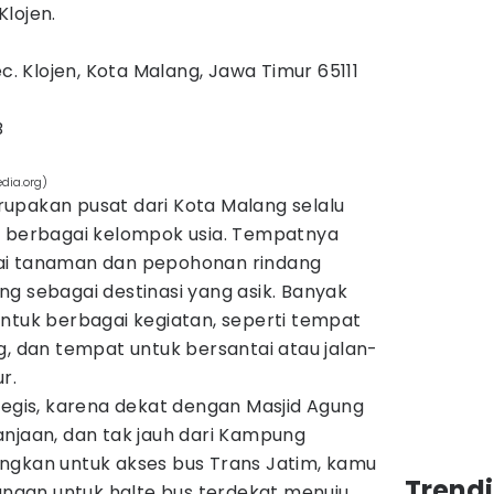
lojen.
ec. Klojen, Kota Malang, Jawa Timur 65111
B
dia.org)
upakan pusat dari Kota Malang selalu
i berbagai kelompok usia. Tempatnya
ai tanaman dan pepohonan rindang
g sebagai destinasi yang asik. Banyak
untuk berbagai kegiatan, seperti tempat
g, dan tempat untuk bersantai atau jalan-
r.
tegis, karena dekat dengan Masjid Agung
anjaan, dan tak jauh dari Kampung
ngkan untuk akses bus Trans Jatim, kamu
Trend
tangan untuk halte bus terdekat menuju