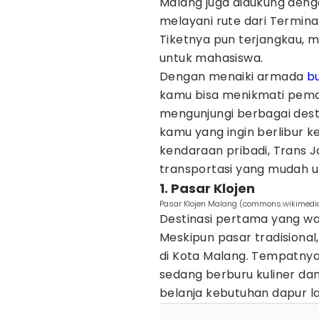
Malang juga didukung deng
melayani rute dari Termina
Tiketnya pun terjangkau, 
untuk mahasiswa.
Dengan menaiki armada
b
kamu bisa menikmati pema
mengunjungi berbagai desti
kamu yang ingin berlibur
kendaraan pribadi, Trans 
transportasi yang mudah unt
1. Pasar Klojen
Pasar Klojen Malang (commons.wikimedia
Destinasi pertama yang waj
Meskipun pasar tradisional,
di Kota Malang. Tempatnya
sedang berburu kuliner dan
belanja kebutuhan dapur la