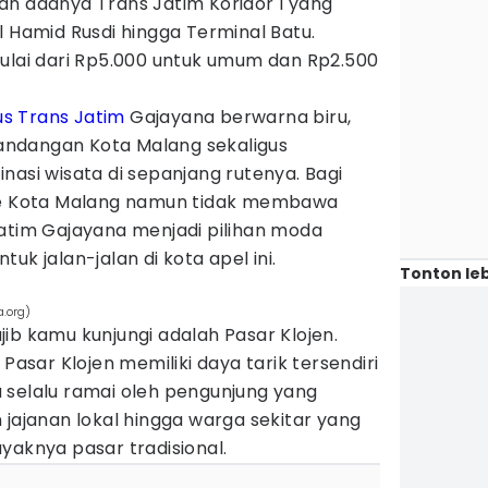
an adanya Trans Jatim Koridor I yang
l Hamid Rusdi hingga Terminal Batu.
mulai dari Rp5.000 untuk umum dan Rp2.500
us Trans Jatim
Gajayana berwarna biru,
ndangan Kota Malang sekaligus
nasi wisata di sepanjang rutenya. Bagi
 ke Kota Malang namun tidak membawa
Jatim Gajayana menjadi pilihan moda
uk jalan-jalan di kota apel ini.
Tonton leb
.org)
ib kamu kunjungi adalah Pasar Klojen.
 Pasar Klojen memiliki daya tarik tersendiri
 selalu ramai oleh pengunjung yang
 jajanan lokal hingga warga sekitar yang
yaknya pasar tradisional.