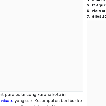
5
.
17 Agus
6
.
Piala A
7
.
GIIAS 2
rit para pelancong karena kota ini
wisata
yang asik. Kesempatan berlibur ke