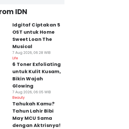
from IDN
Idgitaf Ciptakan 5
OST untuk Home
Sweet Loan The
Musical
7 Aug 2026, 06:28 WIB
Life
6 Toner Exfoliating
untuk Kulit Kusam,
Bikin Wajah
Glowing
7 Aug 2026, 06:05 WIB
Beauty
Tahukah Kamu?
Tahun Lahir Bibi
May MCU Sama
dengan Aktrisnya!