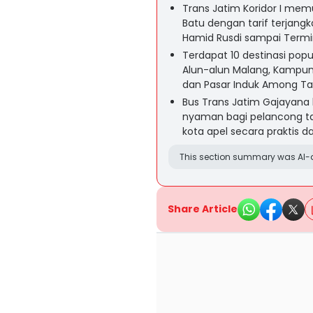
Trans Jatim Koridor I me
Batu dengan tarif terjan
Hamid Rusdi sampai Termin
Terdapat 10 destinasi popul
Alun-alun Malang, Kampun
dan Pasar Induk Among Ta
Bus Trans Jatim Gajayana b
nyaman bagi pelancong ta
kota apel secara praktis 
This section summary was AI-a
Share Article