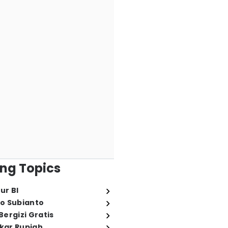
ng Topics
ur BI
o Subianto
ergizi Gratis
ukar Rupiah