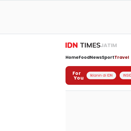
JATIM
Home
Food
News
Sport
Travel
For
Iklanin di IDN
INSI
You