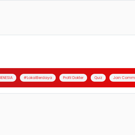
DENESIA
#LokalBerdaya
Profil Dokter
Quiz
Join Comm