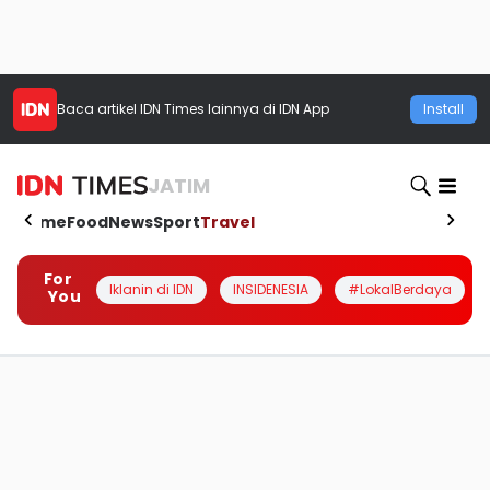
Baca artikel
IDN Times
lainnya di IDN App
Install
JATIM
Home
Food
News
Sport
Travel
For
Iklanin di IDN
INSIDENESIA
#LokalBerdaya
You