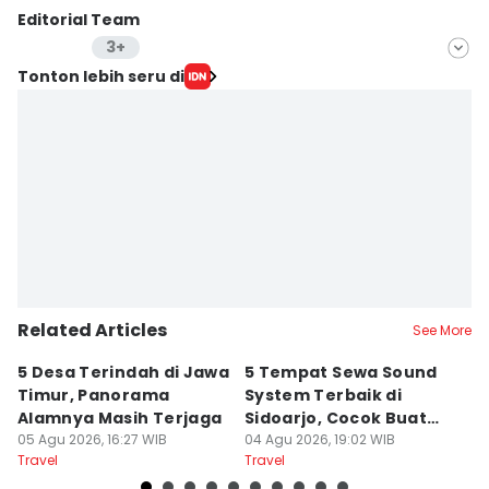
Editorial Team
3+
Editor
Tonton lebih seru di
Stella Azasya
Editor
Faiz Nashrillah
Editor
Retno Rahayu
Related Articles
See More
5 Desa Terindah di Jawa
5 Tempat Sewa Sound
7 
Timur, Panorama
System Terbaik di
P
Alamnya Masih Terjaga
Sidoarjo, Cocok Buat
M
05 Agu 2026, 16:27 WIB
Agustusan
04 Agu 2026, 19:02 WIB
A
04
Travel
Travel
Tr