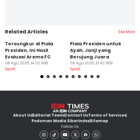
Related Articles
See More
Tersungkur di Piala
Piala Presiden untuk
S
Presiden, Ini Hasil
Ayah, Janji yang
L
Evaluasi Arema FC
Berujung Juara
T
08 Agu 2026, 14:03 WIB
08 Agu 2026, 13:42 WIB
S
07
Sport
Sport
Sp
About Us
Editorial Team
Contact Us
Terms of Services
Pedoman Media Siber
Index
Sitemap
Follow Us