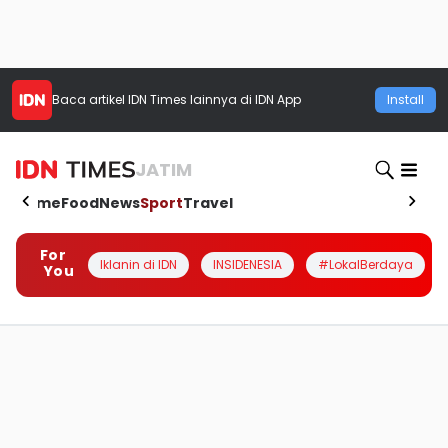
Baca artikel
IDN Times
lainnya di IDN App
Install
JATIM
Home
Food
News
Sport
Travel
For
Iklanin di IDN
INSIDENESIA
#LokalBerdaya
You