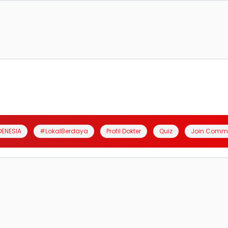
DENESIA
#LokalBerdaya
Profil Dokter
Quiz
Join Comm