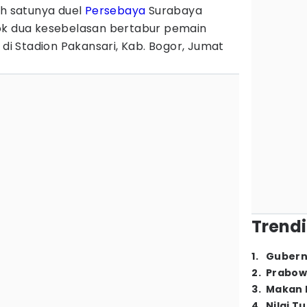
ah satunya duel
Persebaya
Surabaya
ok dua kesebelasan bertabur pemain
 di Stadion Pakansari, Kab. Bogor, Jumat
Trendi
1
.
Gubern
2
.
Prabow
3
.
Makan B
4
.
Nilai T