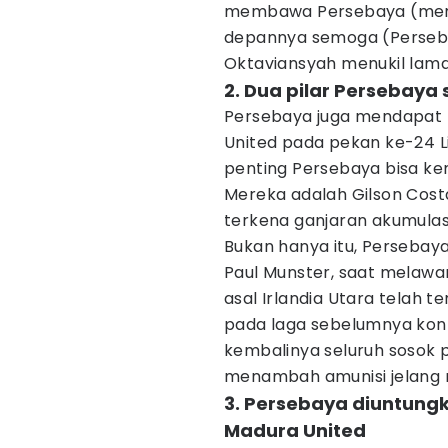
membawa Persebaya (meraih
depannya semoga (Persebay
Oktaviansyah menukil lam
2. Dua pilar Persebaya
Persebaya juga mendapat 
United pada pekan ke-24 Li
penting Persebaya bisa ke
Mereka adalah Gilson Co
terkena ganjaran akumulasi
Bukan hanya itu, Persebaya
Paul Munster, saat melawan 
asal Irlandia Utara telah 
pada laga sebelumnya kontra
kembalinya seluruh sosok 
menambah amunisi jelang 
3. Persebaya diuntungk
Madura United