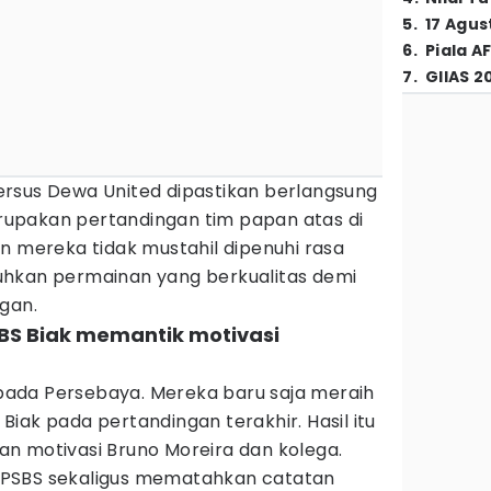
5
.
17 Agus
6
.
Piala A
7
.
GIIAS 2
rsus Dewa United dipastikan berlangsung
merupakan pertandingan tim papan atas di
n mereka tidak mustahil dipenuhi rasa
uhkan permainan yang berkualitas demi
gan.
BS Biak memantik motivasi
kepada Persebaya. Mereka baru saja meraih
iak pada pertandingan terakhir. Hasil itu
n motivasi Bruno Moreira dan kolega.
PSBS sekaligus mematahkan catatan