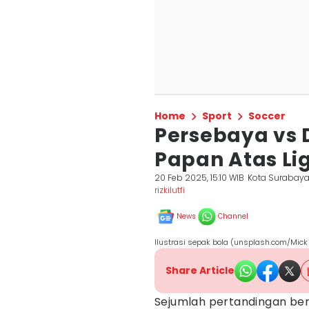
Home
Sport
Soccer
Persebaya vs 
Papan Atas Lig
20 Feb 2025, 15:10 WIB
Kota Surabay
rizkilutfi
News
Channel
Ilustrasi sepak bola (unsplash.com/Mick
Share Article
Sejumlah pertandingan ber