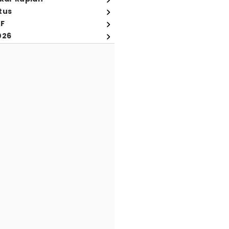
tus
FF
026