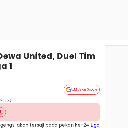
Dewa United, Duel Tim
a 1
a
Add Us on Google
 Haupt)
gengsi akan tersaji pada pekan ke-24
Liga