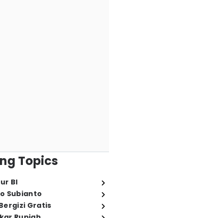
ng Topics
ur BI
o Subianto
ergizi Gratis
ukar Rupiah