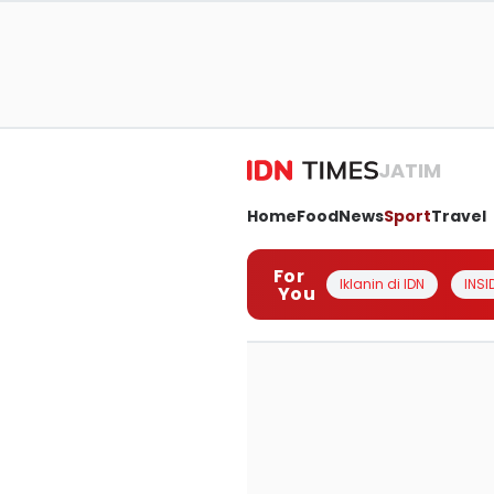
JATIM
Home
Food
News
Sport
Travel
For
Iklanin di IDN
INSI
You