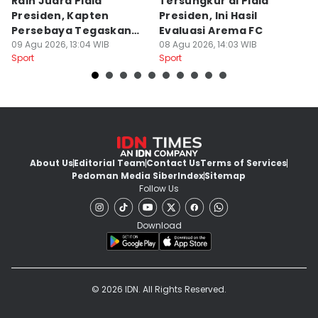
Raih Juara Piala
Tersungkur di Piala
P
Presiden, Kapten
Presiden, Ini Hasil
A
Persebaya Tegaskan
Evaluasi Arema FC
B
Punya Misi Besar
09 Agu 2026, 13:04 WIB
08 Agu 2026, 14:03 WIB
08
Sport
Sport
Sp
About Us
Editorial Team
Contact Us
Terms of Services
Pedoman Media Siber
Index
Sitemap
Follow Us
Download
© 2026 IDN. All Rights Reserved.