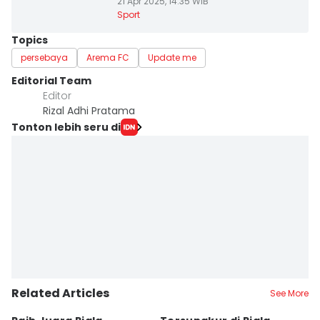
21 Apr 2025, 14:35 WIB
Sport
Topics
persebaya
Arema FC
Update me
Editorial Team
Editor
Rizal Adhi Pratama
Tonton lebih seru di
Related Articles
See More