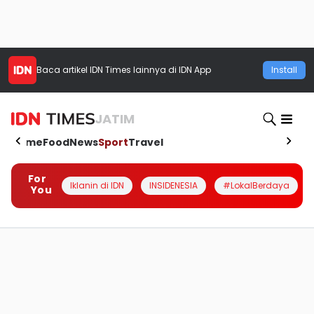
Baca artikel
IDN Times
lainnya di IDN App
Install
JATIM
Home
Food
News
Sport
Travel
For
Iklanin di IDN
INSIDENESIA
#LokalBerdaya
You