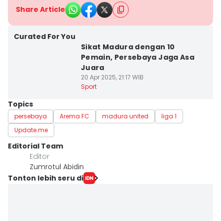
Share Article
Curated For You
Sikat Madura dengan 10
Pemain, Persebaya Jaga Asa
Juara
20 Apr 2025, 21:17 WIB
Sport
Topics
persebaya
Arema FC
madura united
liga 1
Update me
Editorial Team
Editor
Zumrotul Abidin
Tonton lebih seru di