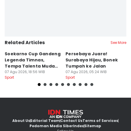
Related Articles
See More
Soekarno Cup Gandeng
Persebaya Juara!
Fi
Legenda Timnas,
Surabaya Hijau, Bonek
T
Tempa Talenta Muda
Tumpah ke Jalan
Si
Sepak Bola Indonesia
07 Agu 2026, 18:56 WIB
07 Agu 2026, 05:24 WIB
T
06
Sport
Sport
Sp
About Us
Editorial Team
Contact Us
Terms of Services
Pedoman Media Siber
Index
Sitemap