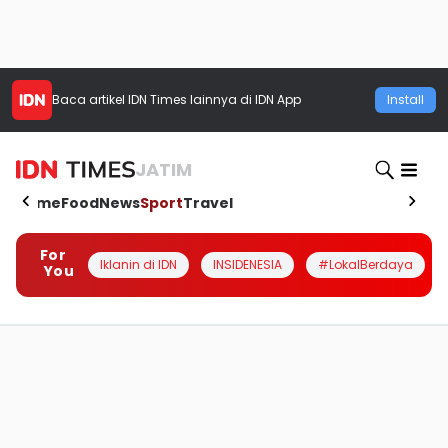
Baca artikel
IDN Times
lainnya di IDN App
Install
JATIM
Home
Food
News
Sport
Travel
For
Iklanin di IDN
INSIDENESIA
#LokalBerdaya
You