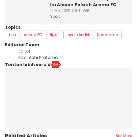
Ini Alasan Pelatih Arema FC
12 Mei 2025, 09:41 WIB
Sport
Topics
bus
Arema FC
liga 1
persik kediri
Update me
Editorial Team
Editor
Rizal Adhi Pratama
Tonton lebih seru di
Related Articles
See More