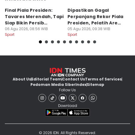
Final Piala Presiden:
Dipastikan Gagal
K
Tavares Merendah, Tapi
Perpanjang Rekor Piala
S
Siap Bikin Persib
Presiden, Pelatih Arema
Kl
Tumbang
06 Agu 2026, 08:56 WIB
Kecewa
05 Agu 2026, 09:38 WIB
M
04
Sport
Sport
Sp
About Us
Editorial Team
Contact Us
Terms of Services
Pedoman Media Siber
Index
Sitemap
Follow Us
Download
© 2026 IDN. All Rights Reserved.