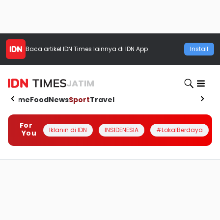
Baca artikel
IDN Times
lainnya di IDN App
Install
JATIM
Home
Food
News
Sport
Travel
For
Iklanin di IDN
INSIDENESIA
#LokalBerdaya
You