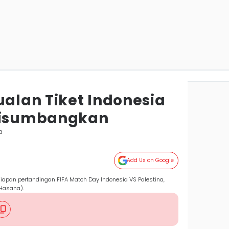
ualan Tiket Indonesia
 Disumbangkan
a
Add Us on Google
siapan pertandingan FIFA Match Day Indonesia VS Palestina,
Hasana).