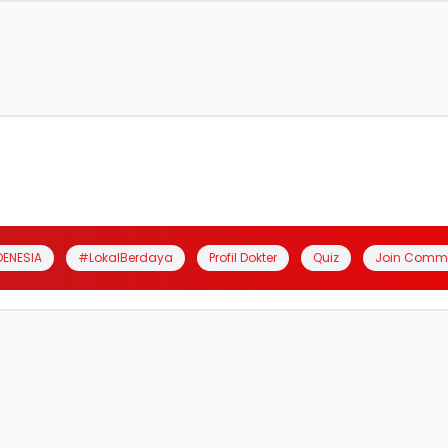
DENESIA
#LokalBerdaya
Profil Dokter
Quiz
Join Comm