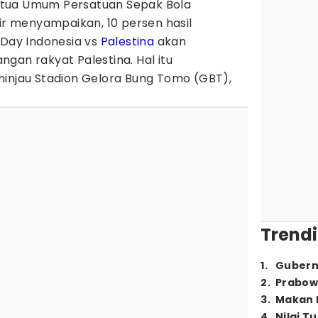
tua Umum Persatuan Sepak Bola
ir menyampaikan, 10 persen hasil
Day Indonesia vs
Palestina
akan
gan rakyat Palestina. Hal itu
ninjau Stadion Gelora Bung Tomo (GBT),
Trendi
1
.
Gubern
2
.
Prabow
3
.
Makan B
4
.
Nilai T