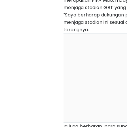
merupakan FIFA Match Day 
menjaga stadion GBT yang 
"Saya berharap dukungan 
menjaga stadion ini sesuai
terangnya.
Ia juga berharap, para su