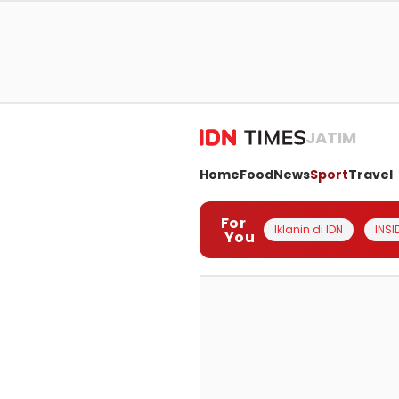
JATIM
Home
Food
News
Sport
Travel
For
Iklanin di IDN
INSI
You