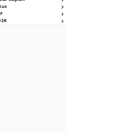
tus
FF
026