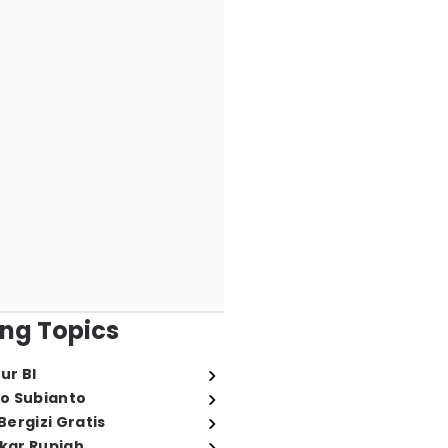
ng Topics
ur BI
o Subianto
ergizi Gratis
ukar Rupiah