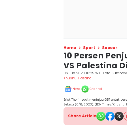
Home
Sport
Soccer
10 Persen Penj
VS Palestina
06 Jun 2023, 10:29 WIB
Kota Surabay
Khusnul Hasana
News
Channel
Erick Thohir saat meninjau GBT untuk per
Selasa (6/6/2023). (IDN Times/Khusnul 
Share Article