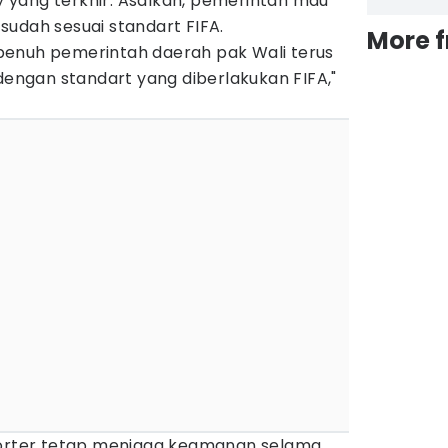
yang terkhir. Asalkan, pemerintah mau
sudah sesuai standart FIFA.
More 
penuh pemerintah daerah pak Wali terus
 dengan standart yang diberlakukan FIFA,"
porter tetap menjaga keamanan selama