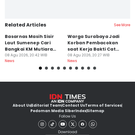
Related Articles
See More
Basarnas Masih Sisir
Warga Surabaya Jadi
E
Laut Sumenep Cari
Korban Pembacokan
B
Bangkai KM Mutiara
saat Kerja Bakti Cat
P
Sentosa II
08 Agu 2026, 20:42 WIB
Gapura
08 Agu 2026, 20:27 WIB
N
08
News
News
Ne
About Us
Editorial Team
Contact Us
Terms of Services
Pedoman Media Siber
Index
Sitemap
Follow Us
Download