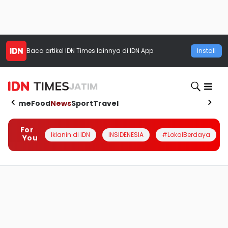
Baca artikel
IDN Times
lainnya di IDN App
Install
JATIM
Home
Food
News
Sport
Travel
For
Iklanin di IDN
INSIDENESIA
#LokalBerdaya
You