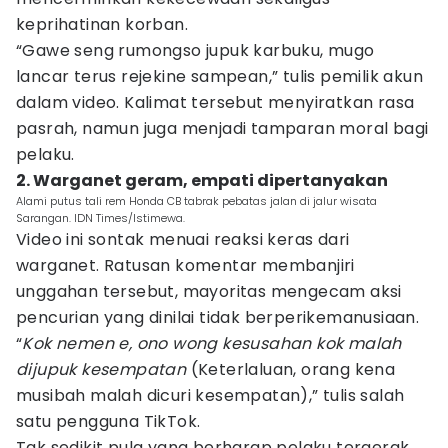
keprihatinan korban.
“Gawe seng rumongso jupuk karbuku, mugo
lancar terus rejekine sampean,” tulis pemilik akun
dalam video. Kalimat tersebut menyiratkan rasa
pasrah, namun juga menjadi tamparan moral bagi
pelaku.
2. Warganet geram, empati dipertanyakan
Alami putus tali rem Honda CB tabrak pebatas jalan di jalur wisata
Sarangan. IDN Times/Istimewa.
Video ini sontak menuai reaksi keras dari
warganet. Ratusan komentar membanjiri
unggahan tersebut, mayoritas mengecam aksi
pencurian yang dinilai tidak berperikemanusiaan.
“
Kok nemen e, ono wong kesusahan kok malah
dijupuk kesempatan
(Keterlaluan, orang kena
musibah malah dicuri kesempatan),” tulis salah
satu pengguna TikTok.
Tak sedikit pula yang berharap pelaku tergerak