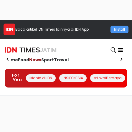
Baca artikel
IDN Times
lainnya di IDN App
Install
JATIM
Home
Food
News
Sport
Travel
For
Iklanin di IDN
INSIDENESIA
#LokalBerdaya
You