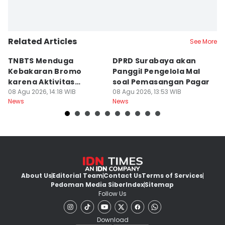
Related Articles
See More
TNBTS Menduga
DPRD Surabaya akan
Semi
Kebakaran Bromo
Panggil Pengelola Mal
M
karena Aktivitas
soal Pemasangan Pagar
U
Manusia
08 Agu 2026, 14:18 WIB
08 Agu 2026, 13:53 WIB
08
News
News
Ne
About Us
Editorial Team
Contact Us
Terms of Services
Pedoman Media Siber
Index
Sitemap
Follow Us
Download