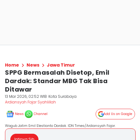
Home
News
Jawa Timur
SPPG Bermasalah Disetop, Emil
Dardak: Standar MBG Tak Bisa
Ditawar
13 Mar 2026, 02:52 WIB
Kota Surabaya
Ardiansyah Fajar Syahlillah
News
Channel
Add Us on Google
Wagub Jatim Emil Elestianto Dardak. IDN Times/Ardiansyah Fajar.
Intinya Sih