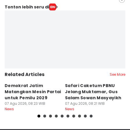
Editor
Tonton lebih seru di
IDN Times Hyperlocal
Editor
Faiz Nashrillah
Related Articles
See More
Demokrat Jatim
Safari Caketum PBNU
B
Matangkan Mesin Partai
Jelang Muktamar, Gus
B
untuk Pemilu 2029
Salam Sowan Masyayikh
D
07 Agu 2026, 08:23 WIB
07 Agu 2026, 08:21 WIB
P
07
News
News
Ne