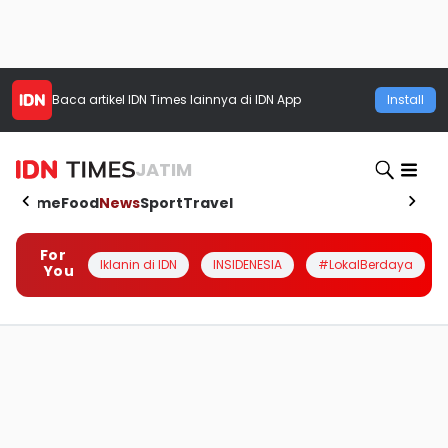
Baca artikel
IDN Times
lainnya di IDN App
Install
JATIM
Home
Food
News
Sport
Travel
For
Iklanin di IDN
INSIDENESIA
#LokalBerdaya
You