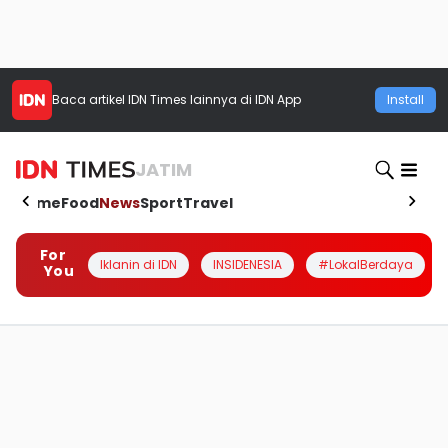
Baca artikel
IDN Times
lainnya di IDN App
Install
JATIM
Home
Food
News
Sport
Travel
For
Iklanin di IDN
INSIDENESIA
#LokalBerdaya
You