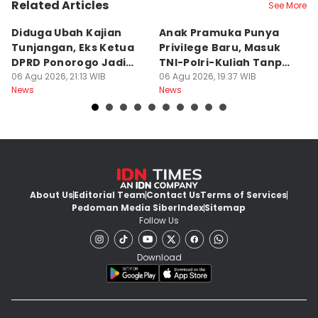
Related Articles
See More
Diduga Ubah Kajian
Anak Pramuka Punya
B
Tunjangan, Eks Ketua
Privilege Baru, Masuk
S
DPRD Ponorogo Jadi
TNI-Polri-Kuliah Tanpa
K
Tersangka
06 Agu 2026, 21:13 WIB
Tes
06 Agu 2026, 19:37 WIB
06
News
News
Ne
About Us
Editorial Team
Contact Us
Terms of Services
Pedoman Media Siber
Index
Sitemap
Follow Us
Download