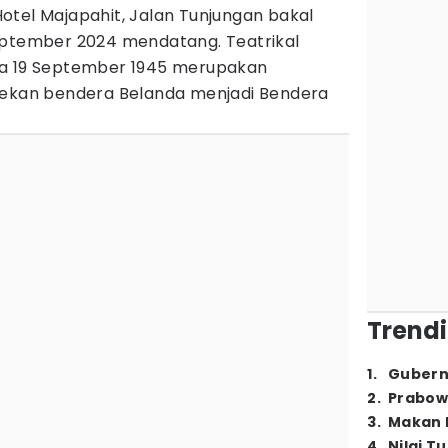
otel Majapahit, Jalan Tunjungan bakal
eptember 2024 mendatang. Teatrikal
ra 19 September 1945 merupakan
bekan bendera Belanda menjadi Bendera
Trendi
1
.
Gubern
2
.
Prabow
3
.
Makan B
4
.
Nilai T