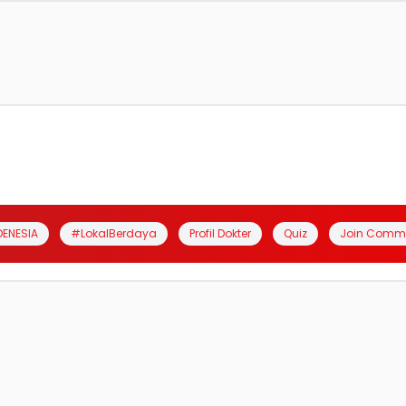
DENESIA
#LokalBerdaya
Profil Dokter
Quiz
Join Comm