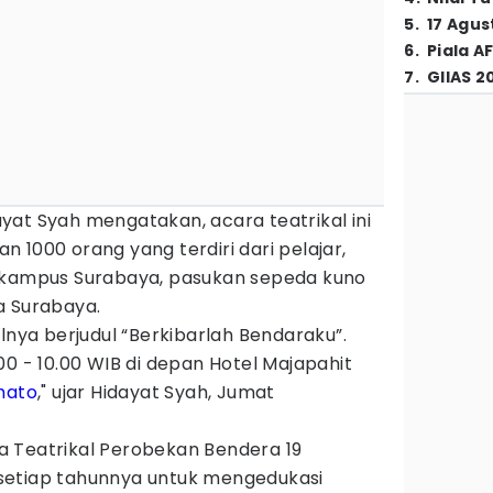
5
.
17 Agus
6
.
Piala A
7
.
GIIAS 2
yat Syah mengatakan, acara teatrikal ini
 1000 orang yang terdiri dari pelajar,
r kampus Surabaya, pasukan sepeda kuno
a Surabaya.
lnya berjudul “Berkibarlah Bendaraku”.
00 - 10.00 WIB di depan Hotel Majapahit
mato
," ujar Hidayat Syah, Jumat
 Teatrikal Perobekan Bendera 19
setiap tahunnya untuk mengedukasi