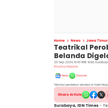
Home
News
Jawa Timur
Teatrikal Per
Belanda Digel
20 Sep 2024, 13:43 WIB
Kota Surabay
Khusnul Hasana
News
Channel
Tetarikal perobekan bendera di Hotel Maj
Share Article
Surabaya, IDN Times
- Te