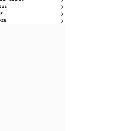
tus
FF
026