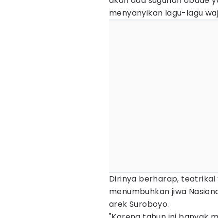
akan ada suguhan obade 
menyanyikan lagu-lagu waj
Dirinya berharap, teatrika
menumbuhkan jiwa Nasiona
arek Suroboyo.
"Karena tahun ini banyak 