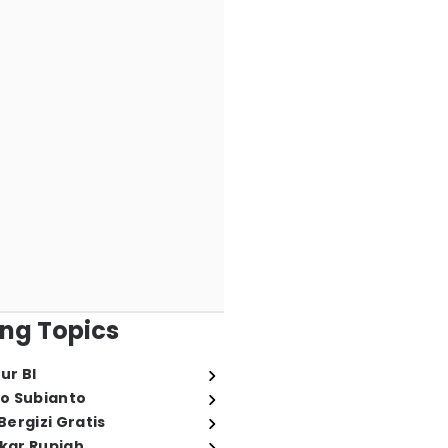
ng Topics
ur BI
o Subianto
ergizi Gratis
ukar Rupiah