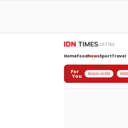
JATIM
Home
Food
News
Sport
Travel
For
Iklanin di IDN
INSI
You