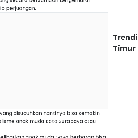
yang secara bersamaan bergemuruh
ib perjuangan.
Trend
Timur
l yang disuguhkan nantinya bisa semakin
lisme anak muda Kota Surabaya atau
melibatkan anak muda. Saya berharap bisa