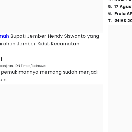
5
.
17 Agus
6
.
Piala A
7
.
GIIAS 2
mah
Bupati Jember Hendy Siswanto yang
lurahan Jember Kidul, Kecamatan
i
anjiran. IDN Times/Istimewa
n pemukimannya memang sudah menjadi
hun.