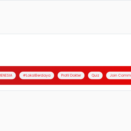
DENESIA
#LokalBerdaya
Profil Dokter
Quiz
Join Comm