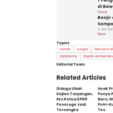
7 Peng
di Baw
Travel
Banjir
Sampa
11 Jan 202
News
Topics
rumah
sungai
bencana a
Update me
Bupati Jember Hen
Editorial Team
Editor
Related Articles
Mohamad Ulil Albab
Diduga Ubah
Anak P
Editor
Kajian Tunjangan,
Punya P
Zumrotul Abidin
Eks Ketua DPRD
Baru, M
Ponorogo Jadi
Polri-K
Tersangka
Tes