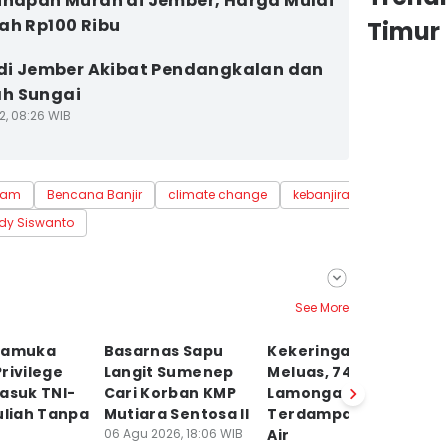
inapan Murah di Jember, Harga Mulai
ah Rp100 Ribu
Timur
 di Jember Akibat Pendangkalan dan
h Sungai
2, 08:26 WIB
lam
Bencana Banjir
climate change
kebanjiran
dy Siswanto
See More
ramuka
Basarnas Sapu
Kekeringan Mulai
Tr
rivilege
Langit Sumenep
Meluas, 741 KK di
N
asuk TNI-
Cari Korban KMP
Lamongan
D
uliah Tanpa
Mutiara Sentosa II
Terdampak Krisis
A
06 Agu 2026, 18:06 WIB
Air
06