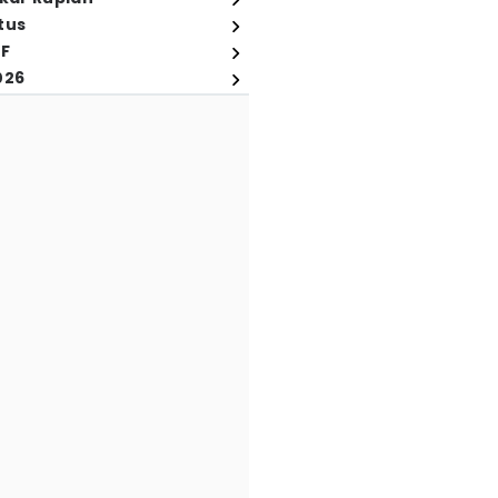
tus
FF
026