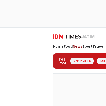
JATIM
Home
Food
News
Sport
Travel
For
Iklanin di IDN
INSI
You