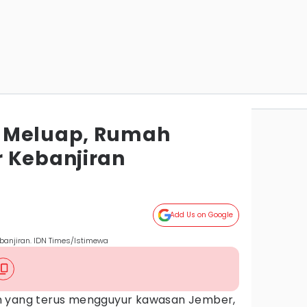
 Meluap, Rumah
 Kebanjiran
Add Us on Google
anjiran. IDN Times/Istimewa
n yang terus mengguyur kawasan Jember,