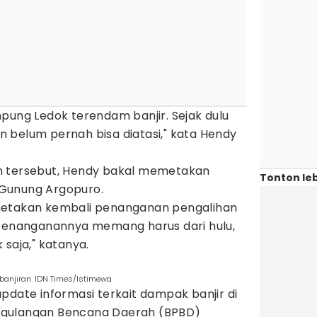
pung Ledok terendam banjir. Sejak dulu
dan belum pernah bisa diatasi," kata Hendy
n tersebut, Hendy bakal memetakan
Tonton leb
u Gunung Argopuro.
metakan kembali penanganan pengalihan
 Penanganannya memang harus dari hulu,
 saja," katanya.
anjiran. IDN Times/Istimewa
pdate informasi terkait dampak banjir di
ggulangan Bencana Daerah (BPBD)