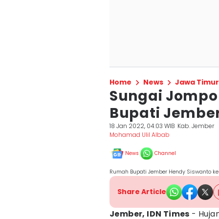
Home
News
Jawa Timur
Sungai Jompo
Bupati Jember
18 Jan 2022, 04:03 WIB
Kab. Jember
Mohamad Ulil Albab
News
Channel
Rumah Bupati Jember Hendy Siswanto keb
Share Article
Jember, IDN Times
- Huja