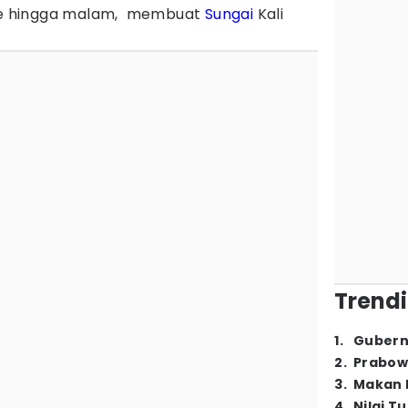
sore hingga malam, membuat
Sungai
Kali
Trendi
1
.
Gubern
2
.
Prabow
3
.
Makan B
4
.
Nilai T