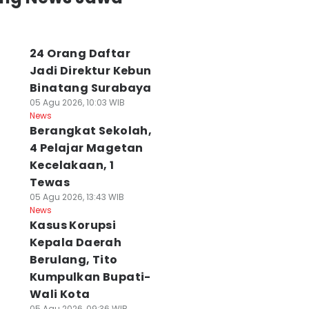
24 Orang Daftar
Jadi Direktur Kebun
Binatang Surabaya
05 Agu 2026, 10:03 WIB
News
Berangkat Sekolah,
4 Pelajar Magetan
Kecelakaan, 1
Tewas
05 Agu 2026, 13:43 WIB
News
Kasus Korupsi
Kepala Daerah
agis! Ibu di
Kecelakaan di
Musda Demokra
gawi Tewas
Jatim, Jasa
Jatim
Berulang, Tito
iduga Dibunuh
Raharja Bilang
Menggantung,
Kumpulkan Bupati-
nak Kandungnya
Naik, Polda
Pengurus Belum
Wali Kota
 Agu 2026, 15:34 WIB
Ngomong Turun
Tentu Aman
05 Agu 2026, 09:36 WIB