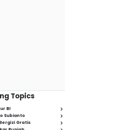
ng Topics
ur BI
o Subianto
ergizi Gratis
ukar Rupiah