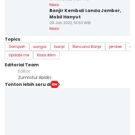
News
Banjir Kembali Landa Jember,
Mobil Hanyut
09 Jan 2022, 19:50 WIB
News
Topics
Sampah
sungai
banjir
Bencana Banjir
jember
cl
Update me
Krisis iklim
Editorial Team
Editor
Zumrotul Abidin
Tonton lebih seru di