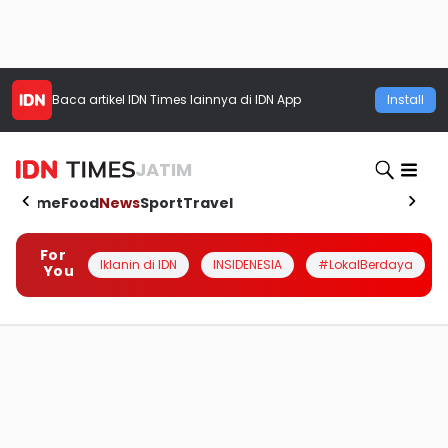
Baca artikel
IDN Times
lainnya di IDN App
Install
JATIM
Home
Food
News
Sport
Travel
For
Iklanin di IDN
INSIDENESIA
#LokalBerdaya
You