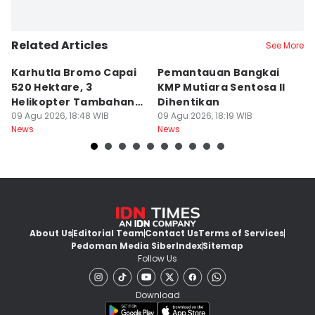
Related Articles
See More
Karhutla Bromo Capai
Pemantauan Bangkai
U
520 Hektare, 3
KMP Mutiara Sentosa II
A
Helikopter Tambahan
Dihentikan
d
Diterjunkan
09 Agu 2026, 18:48 WIB
09 Agu 2026, 18:19 WIB
09
News
News
Ne
About Us
Editorial Team
Contact Us
Terms of Services
Pedoman Media Siber
Index
Sitemap
Follow Us
Download