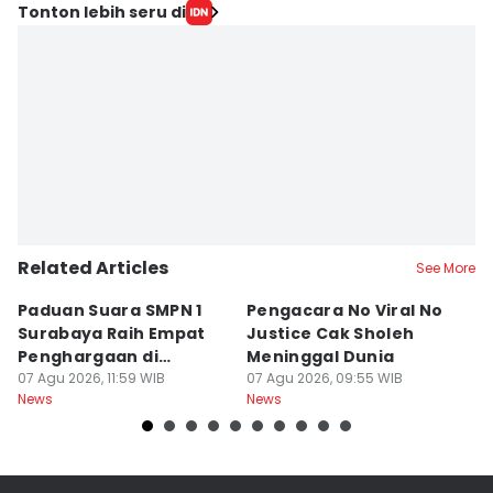
Tonton lebih seru di
Related Articles
See More
Paduan Suara SMPN 1
Pengacara No Viral No
D
Surabaya Raih Empat
Justice Cak Sholeh
M
Penghargaan di
Meninggal Dunia
u
Thailand
07 Agu 2026, 11:59 WIB
07 Agu 2026, 09:55 WIB
07
News
News
Ne