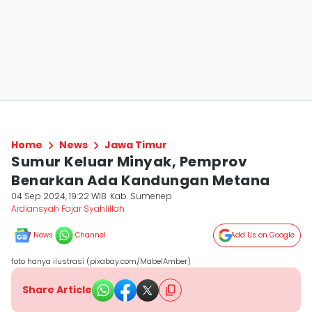
Home
News
Jawa Timur
Sumur Keluar Minyak, Pemprov
Benarkan Ada Kandungan Metana
04 Sep 2024, 19:22 WIB
Kab. Sumenep
Ardiansyah Fajar Syahlillah
News
Channel
Add Us on Google
foto hanya ilustrasi (pixabay.com/MabelAmber)
Share Article