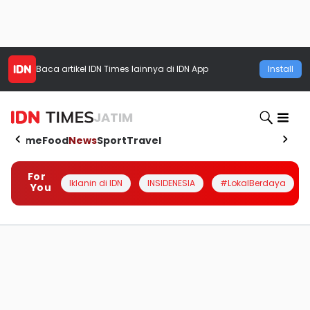
Baca artikel
IDN Times
lainnya di IDN App
Install
JATIM
Home
Food
News
Sport
Travel
For
Iklanin di IDN
INSIDENESIA
#LokalBerdaya
You