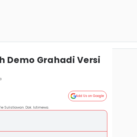
uh Demo Grahadi Versi
a
Add Us on Google
e Sulistiawan. Dok. Istimewa.