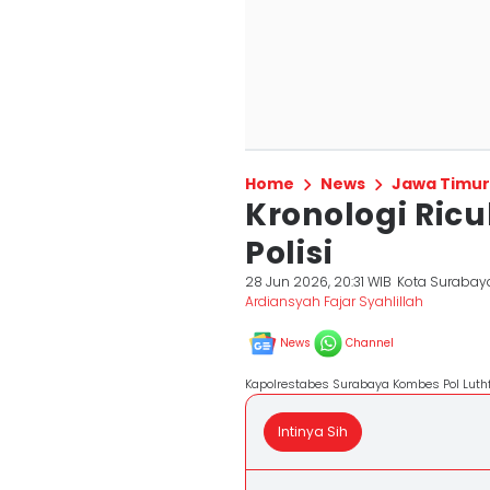
Home
News
Jawa Timur
Kronologi Ric
Polisi
28 Jun 2026, 20:31 WIB
Kota Surabay
Ardiansyah Fajar Syahlillah
News
Channel
Kapolrestabes Surabaya Kombes Pol Luthfi
Intinya Sih