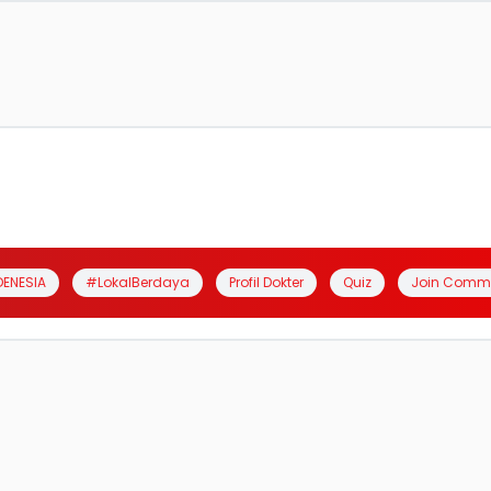
DENESIA
#LokalBerdaya
Profil Dokter
Quiz
Join Comm