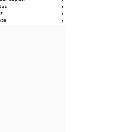
tus
FF
026