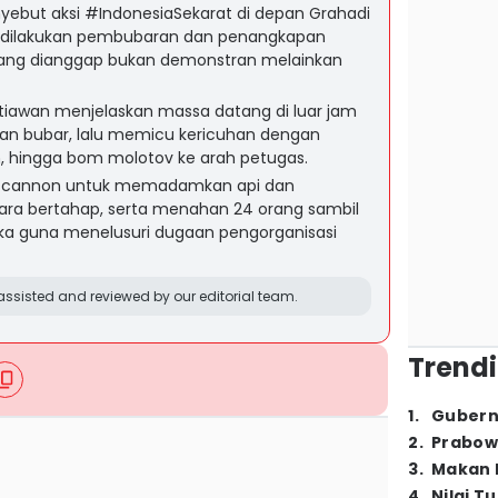
yebut aksi #IndonesiaSekarat di depan Grahadi
a dilakukan pembubaran dan penangkapan
yang dianggap bukan demonstran melainkan
istiawan menjelaskan massa datang di luar jam
an bubar, lalu memicu kericuhan dengan
, hingga bom molotov ke arah petugas.
r cannon untuk memadamkan api dan
a bertahap, serta menahan 24 orang sambil
ka guna menelusuri dugaan pengorganisasi
ssisted and reviewed by our editorial team.
Trendi
1
.
Gubern
2
.
Prabow
3
.
Makan B
4
.
Nilai T