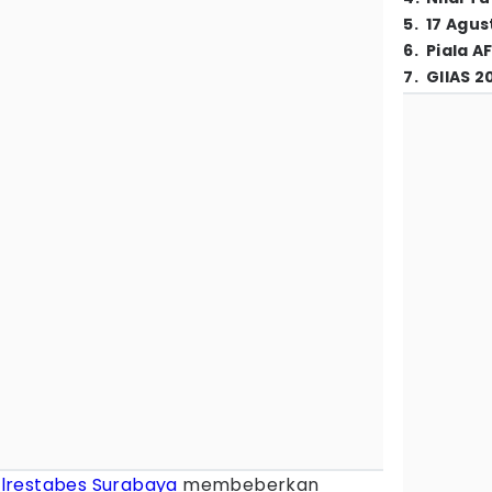
5
.
17 Agus
6
.
Piala A
7
.
GIIAS 2
lrestabes Surabaya
membeberkan