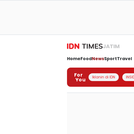
JATIM
Home
Food
News
Sport
Travel
For
Iklanin di IDN
INSI
You