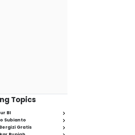
ng Topics
ur BI
o Subianto
ergizi Gratis
ukar Rupiah