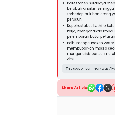
Polrestabes Surabaya men
berubah anarkis, sehingg
terhadap puluhan orang 
perusuh.
Kapolrestabes Luthfie Sul
kerja, mengabaikan imbau
pelemparan batu, petasan
Polisi menggunakan wate
membubarkan massa secar
menganalisis ponsel mere
aksi.
This section summary was AI-a
Share Article