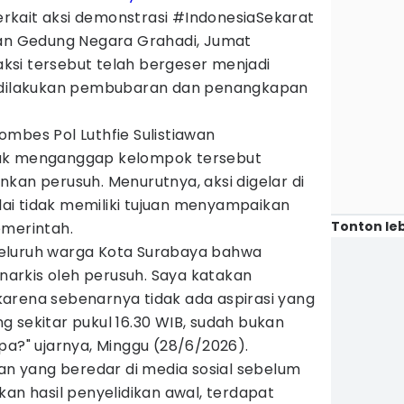
 terkait aksi demonstrasi #IndonesiaSekarat
pan Gedung Negara Grahadi, Jumat
 aksi tersebut telah bergeser menjadi
a dilakukan pembubaran dan penangkapan
mbes Pol Luthfie Sulistiawan
dak menganggap kelompok tersebut
kan perusuh. Menurutnya, aksi digelar di
ilai tidak memiliki tujuan menyampaikan
Tonton leb
emerintah.
eluruh warga Kota Surabaya bahwa
anarkis oleh perusuh. Saya katakan
arena sebenarnya tidak ada aspirasi yang
 sekitar pukul 16.30 WIB, sudah bukan
pa?" ujarnya, Minggu (28/6/2026).
kan yang beredar di media sosial sebelum
kan hasil penyelidikan awal, terdapat