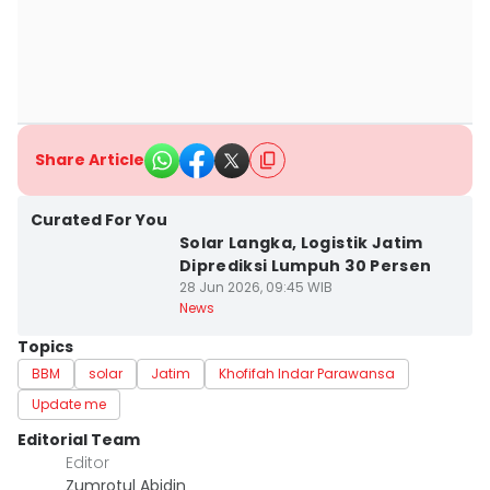
Share Article
Curated For You
Solar Langka, Logistik Jatim
Diprediksi Lumpuh 30 Persen
28 Jun 2026, 09:45 WIB
News
Topics
BBM
solar
Jatim
Khofifah Indar Parawansa
Update me
Editorial Team
Editor
Zumrotul Abidin