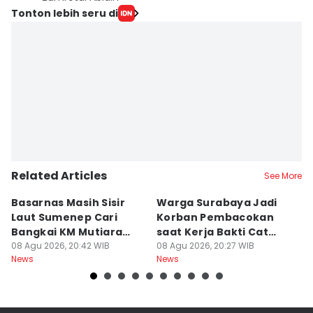
Tonton lebih seru di
Related Articles
See More
Basarnas Masih Sisir
Warga Surabaya Jadi
E
Laut Sumenep Cari
Korban Pembacokan
B
Bangkai KM Mutiara
saat Kerja Bakti Cat
P
Sentosa II
08 Agu 2026, 20:42 WIB
Gapura
08 Agu 2026, 20:27 WIB
N
08
News
News
Ne