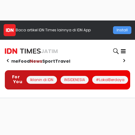
Baca artikel
IDN Times
lainnya di IDN App
Install
JATIM
Home
Food
News
Sport
Travel
For
Iklanin di IDN
INSIDENESIA
#LokalBerdaya
You